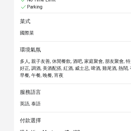
達 5 折的獨家優惠，以最超值的價格體驗這座奢華的
Parking
菜式
國際菜
環境氣氛
多人, 親子友善, 休閒餐飲, 酒吧, 家庭聚會, 朋友聚會, 特
好正, 調酒, 美酒配搭, 紅酒, 威士忌, 啤酒, 雞尾酒, 熱鬧
早餐, 午餐, 晚餐, 宵夜
服務語言
英語, 泰語
付款選擇