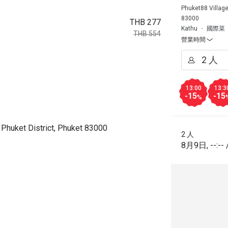
Phuket88 Village
83000
THB 277
Kathu
國際菜
THB 554
營業時間
13:00
13:3
-15
-15
%
 Phuket District, Phuket 83000
2 人
8月9日
,
--:--