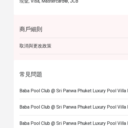
現金, Visa, Mastercard®, JCB
商戶細則
取消與更改政策
常見問題
Baba Pool Club @ Sri Panwa Phuket Luxury Pool
Baba Pool Club @ Sri Panwa Phuket Luxury Pool 
Baba Pool Club @ Sri Panwa Phuket Luxury Poo