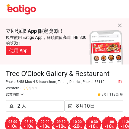
立即領取 App 限定獎勵！
現在使用 Eatigo App，解鎖價值高達THB 300
的獎勵！
使用 App
Tree O'Clock Gallery & Restaurant
Phuket8/58 Moo.4 Srisoonthorn, Talang District, Phuket 83110
Western
營業時間
5.0
|
113 訂座
08:00
08:30
09:00
09:30
10:00
10:30
11:00
11:3
-10
-10
-10
-10
-20
-10
-10
-10
%
%
%
%
%
%
%