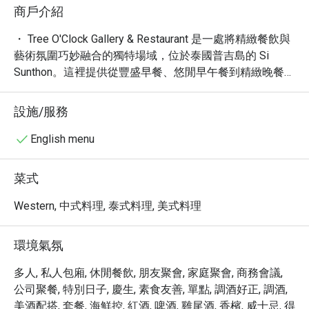
商戶介紹
・ Tree O'Clock Gallery & Restaurant 是一處將精緻餐飲與
藝術氛圍巧妙融合的獨特場域，位於泰國普吉島的 Si 
Sunthon。這裡提供從豐盛早餐、悠閒早午餐到精緻晚餐的
多元餐飲選擇，深受喜愛。其舒適且具品味的空間，無論
是日常用餐或特別時刻，都能提供絕佳體驗。更令人驚豔
設施/服務
的是，餐廳內常設藝術展覽，為您的用餐之旅增添豐富的
文化色彩。

English menu
・ 憑藉 4.9 的卓越評價與超過 1100 則的真實評論，Tree 
O'Clock Gallery & Restaurant 贏得了眾多讚譽。從網友提
菜式
及的「咖啡廳」、「展覽」、「梵谷」到「設計」，皆突
顯了其獨特的藝術底蘊與高品質餐飲。這裡不僅是味蕾的
Western, 中式料理, 泰式料理, 美式料理
饗宴，更是心靈的交流空間。

・ 透過 Eatigo 預訂 Tree O'Clock Gallery & Restaurant，您
環境氣氛
將有機會享受最高 5 折的獨家優惠。立即預訂，體驗絕佳
的餐飲與藝術結合，享受物超所值的用餐體驗！
多人, 私人包廂, 休閒餐飲, 朋友聚會, 家庭聚會, 商務會議,
公司聚餐, 特別日子, 慶生, 素食友善, 單點, 調酒好正, 調酒,
美酒配搭, 套餐, 海鮮控, 紅酒, 啤酒, 雞尾酒, 香檳, 威士忌, 得