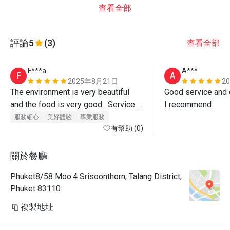
查看全部
評論
5
(3)
查看全部
F***a
A***
F
A
2025年8月21日
2
The environment is very beautiful 
Good service and d
and the food is very good.  Service 
I recommend
was also excellent, Paulo the 
服務細心
美好體驗
專業服務
manager even walked us out of the 
有幫助 (0)
restaurant.  Must visit. 
關於餐廳
Phuket8/58 Moo.4 Srisoonthorn, Talang District,
Phuket 83110
複製地址