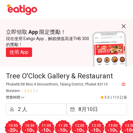
立即領取 App 限定獎勵！
現在使用 Eatigo App，解鎖價值高達THB 300
的獎勵！
使用 App
Tree O'Clock Gallery & Restaurant
Phuket8/58 Moo.4 Srisoonthorn, Talang District, Phuket 83110
Western
營業時間
5.0
|
113 訂座
10:00
10:30
11:00
11:30
12:00
12:30
13:00
13:3
-20
-10
-10
-10
-10
-10
-10
-10
%
%
%
%
%
%
%