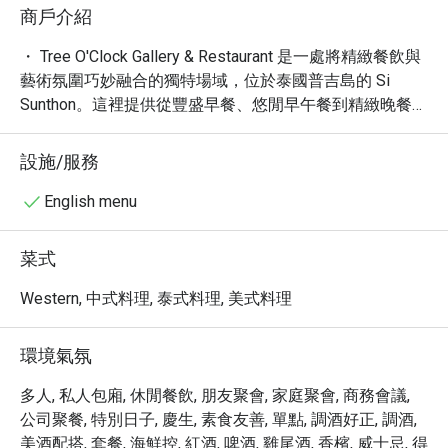
商戶介紹
・ Tree O'Clock Gallery & Restaurant 是一處將精緻餐飲與
藝術氛圍巧妙融合的獨特場域，位於泰國普吉島的 Si 
Sunthon。這裡提供從豐盛早餐、悠閒早午餐到精緻晚餐的
多元餐飲選擇，深受喜愛。其舒適且具品味的空間，無論
是日常用餐或特別時刻，都能提供絕佳體驗。更令人驚豔
設施/服務
的是，餐廳內常設藝術展覽，為您的用餐之旅增添豐富的
文化色彩。

English menu
・ 憑藉 4.9 的卓越評價與超過 1100 則的真實評論，Tree 
O'Clock Gallery & Restaurant 贏得了眾多讚譽。從網友提
菜式
及的「咖啡廳」、「展覽」、「梵谷」到「設計」，皆突
顯了其獨特的藝術底蘊與高品質餐飲。這裡不僅是味蕾的
Western, 中式料理, 泰式料理, 美式料理
饗宴，更是心靈的交流空間。

・ 透過 Eatigo 預訂 Tree O'Clock Gallery & Restaurant，您
環境氣氛
將有機會享受最高 5 折的獨家優惠。立即預訂，體驗絕佳
的餐飲與藝術結合，享受物超所值的用餐體驗！
多人, 私人包廂, 休閒餐飲, 朋友聚會, 家庭聚會, 商務會議,
公司聚餐, 特別日子, 慶生, 素食友善, 單點, 調酒好正, 調酒,
美酒配搭, 套餐, 海鮮控, 紅酒, 啤酒, 雞尾酒, 香檳, 威士忌, 得