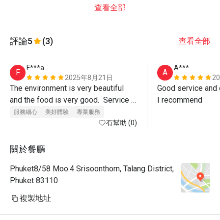
查看全部
評論
5
(3)
查看全部
F***a
A***
F
A
2025年8月21日
2
The environment is very beautiful 
Good service and d
and the food is very good.  Service 
I recommend
was also excellent, Paulo the 
服務細心
美好體驗
專業服務
manager even walked us out of the 
有幫助 (0)
restaurant.  Must visit. 
關於餐廳
Phuket8/58 Moo.4 Srisoonthorn, Talang District,
Phuket 83110
複製地址