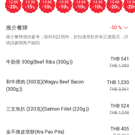
12:00
12:30
13:00
13:30
14:00
14:30
15:00
15:3
-20
-15
-10
-10
-10
-10
-20
-20
%
%
%
%
%
%
%
推介餐牌
-50 %
推介餐牌僅供參考；除特別註明外，折扣適用於所有正價菜式，詳
情請參閱商戶細則
THB 541
牛肋骨 300g(Beef Ribs (300g.))
THB 1,083
和牛煙肉 (300克)(Wagyu Beef Bacon
THB 1,530
(300g.))
THB 3,061
THB 524
三文魚扒 (220克)(Salmon Fillet (220g.))
THB 1,048
THB 405
金不換皮塔餅(Kra Pao Pita)