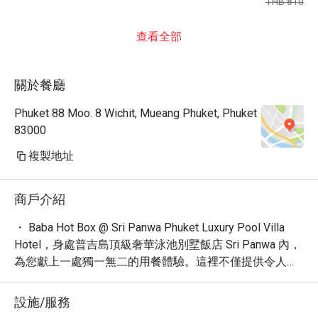
THB 810
查看全部
關於餐廳
Phuket 88 Moo. 8 Wichit, Mueang Phuket, Phuket
83000
複製地址
商戶介紹
・ Baba Hot Box @ Sri Panwa Phuket Luxury Pool Villa 
Hotel，身處普吉島頂級奢華泳池別墅飯店 Sri Panwa 內，
為您獻上一處獨一無二的用餐體驗。這裡不僅提供令人驚
嘆的壯麗景色，更瀰漫著濃厚的度假氛圍。網友一致好
評，認為這裡擁有「渡假村」、「夕陽」、「美」等絕佳
設施/服務
體驗，是放鬆身心的理想之地。
