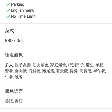
・ 坐擁一望無際的蔚藍海景，Baba Hot Box 讓你沉浸在五
Parking
星級的奢華享受中。您可以在此品嚐精緻的國際美食，或
English menu
是在私人海灘旁悠閒地享受美好時光。無論是品味一場視
No Time Limit
覺與味蕾的雙重饗宴，或是單純享受普吉島的熱情陽光，
這裡都將是您難忘的旅程。

菜式
・ 透過 Eatigo 預訂 Baba Hot Box，您可以享有最高 5 折
的獨家優惠，以超值的價格體驗這場極致的味蕾盛宴。立
BBQ / Grill
即預訂，為您的普吉島之旅增添一抹難以忘懷的奢華色
彩！
環境氣氛
多人, 親子友善, 朋友聚會, 家庭聚會, 特別日子, 慶生, 單點,
套餐, 食肉獸, 海鮮控, 雞尾酒, 有景觀, 得獎, 高質感, 早午餐,
午餐, 晚餐
服務語言
英語, 泰語