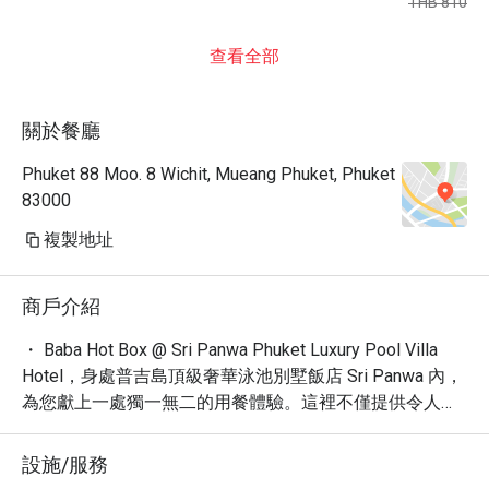
THB 810
查看全部
關於餐廳
Phuket 88 Moo. 8 Wichit, Mueang Phuket, Phuket
83000
複製地址
商戶介紹
・ Baba Hot Box @ Sri Panwa Phuket Luxury Pool Villa 
Hotel，身處普吉島頂級奢華泳池別墅飯店 Sri Panwa 內，
為您獻上一處獨一無二的用餐體驗。這裡不僅提供令人驚
嘆的壯麗景色，更瀰漫著濃厚的度假氛圍。網友一致好
評，認為這裡擁有「渡假村」、「夕陽」、「美」等絕佳
設施/服務
體驗，是放鬆身心的理想之地。
