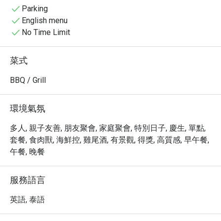
・ 坐擁一望無際的蔚藍海景，Baba Hot Box 讓你沉浸在五
Parking
星級的奢華享受中。您可以在此品嚐精緻的國際美食，或
English menu
是在私人海灘旁悠閒地享受美好時光。無論是品味一場視
No Time Limit
覺與味蕾的雙重饗宴，或是單純享受普吉島的熱情陽光，
這裡都將是您難忘的旅程。

菜式
・ 透過 Eatigo 預訂 Baba Hot Box，您可以享有最高 5 折
的獨家優惠，以超值的價格體驗這場極致的味蕾盛宴。立
BBQ / Grill
即預訂，為您的普吉島之旅增添一抹難以忘懷的奢華色
彩！
環境氣氛
多人, 親子友善, 朋友聚會, 家庭聚會, 特別日子, 慶生, 單點,
套餐, 食肉獸, 海鮮控, 雞尾酒, 有景觀, 得獎, 高質感, 早午餐,
午餐, 晚餐
服務語言
英語, 泰語