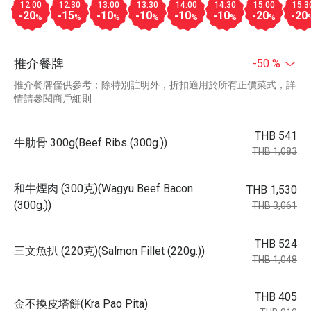
12:00
12:30
13:00
13:30
14:00
14:30
15:00
15:3
-20
-15
-10
-10
-10
-10
-20
-20
%
%
%
%
%
%
%
推介餐牌
-50 %
推介餐牌僅供參考；除特別註明外，折扣適用於所有正價菜式，詳
情請參閱商戶細則
THB 541
牛肋骨 300g(Beef Ribs (300g.))
THB 1,083
和牛煙肉 (300克)(Wagyu Beef Bacon
THB 1,530
(300g.))
THB 3,061
THB 524
三文魚扒 (220克)(Salmon Fillet (220g.))
THB 1,048
THB 405
金不換皮塔餅(Kra Pao Pita)