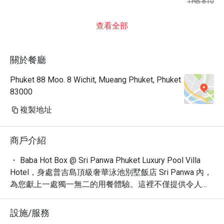
THB 810
查看全部
關於餐廳
Phuket 88 Moo. 8 Wichit, Mueang Phuket, Phuket
83000
複製地址
商戶介紹
・ Baba Hot Box @ Sri Panwa Phuket Luxury Pool Villa 
Hotel，身處普吉島頂級奢華泳池別墅飯店 Sri Panwa 內，
為您獻上一處獨一無二的用餐體驗。這裡不僅提供令人驚
嘆的壯麗景色，更瀰漫著濃厚的度假氛圍。網友一致好
評，認為這裡擁有「渡假村」、「夕陽」、「美」等絕佳
設施/服務
體驗，是放鬆身心的理想之地。
