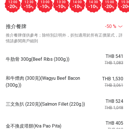
12:00
12:30
13:00
13:30
14:00
14:30
15:00
15:3
-20
-15
-10
-10
-10
-10
-20
-20
%
%
%
%
%
%
%
推介餐牌
-50 %
推介餐牌僅供參考；除特別註明外，折扣適用於所有正價菜式，詳
情請參閱商戶細則
THB 541
牛肋骨 300g(Beef Ribs (300g.))
THB 1,083
和牛煙肉 (300克)(Wagyu Beef Bacon
THB 1,530
(300g.))
THB 3,061
THB 524
三文魚扒 (220克)(Salmon Fillet (220g.))
THB 1,048
THB 405
金不換皮塔餅(Kra Pao Pita)