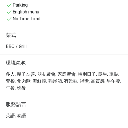
・ 坐擁一望無際的蔚藍海景，Baba Hot Box 讓你沉浸在五
Parking
星級的奢華享受中。您可以在此品嚐精緻的國際美食，或
English menu
是在私人海灘旁悠閒地享受美好時光。無論是品味一場視
No Time Limit
覺與味蕾的雙重饗宴，或是單純享受普吉島的熱情陽光，
這裡都將是您難忘的旅程。

菜式
・ 透過 Eatigo 預訂 Baba Hot Box，您可以享有最高 5 折
的獨家優惠，以超值的價格體驗這場極致的味蕾盛宴。立
BBQ / Grill
即預訂，為您的普吉島之旅增添一抹難以忘懷的奢華色
彩！
環境氣氛
多人, 親子友善, 朋友聚會, 家庭聚會, 特別日子, 慶生, 單點,
套餐, 食肉獸, 海鮮控, 雞尾酒, 有景觀, 得獎, 高質感, 早午餐,
午餐, 晚餐
服務語言
英語, 泰語