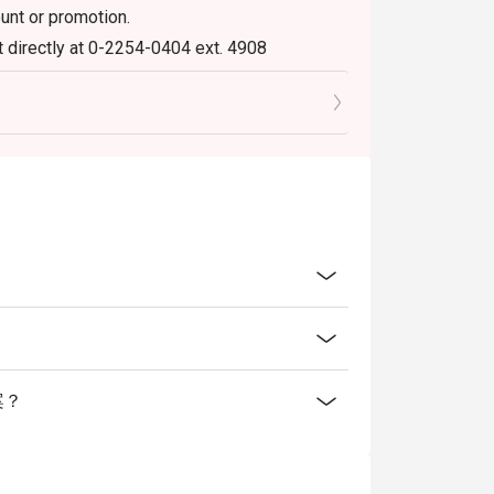
ount or promotion.
t directly at 0-2254-0404 ext. 4908
s & conditions as necessary without prior
ark Bangkok offer?
and classic Chinese cuisine.
 and Xiao Long Bao.
 dining atmosphere.
ok?
k, directly connected to BTS Nana.
方案？