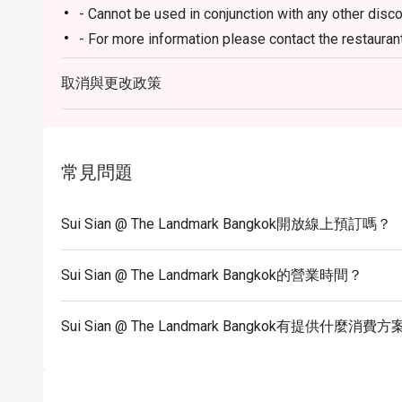
- Cannot be used in conjunction with any other disc
- For more information please contact the restauran
- The management reserves the right to amend term
取消與更改政策
notice.
FAQs
Q: What type of cuisine does Sui Sian @ The Landm
A: The restaurant specializes in refined Cantonese 
常見問題
Q: What are the must-try menu highlights?
A: Peking Duck, Braised Fish Maw with Crab Sauce,
Sui Sian @ The Landmark Bangkok開放線上預訂嗎？
Q: Is there a dress code?
A: Smart casual is recommended to match the hotel
Sui Sian @ The Landmark Bangkok的營業時間？
Q: How do I get to Sui Sian @ The Landmark Bangk
A: It is located on Level 10 of The Landmark Bangko
Sui Sian @ The Landmark Bangkok有提供什麼消費