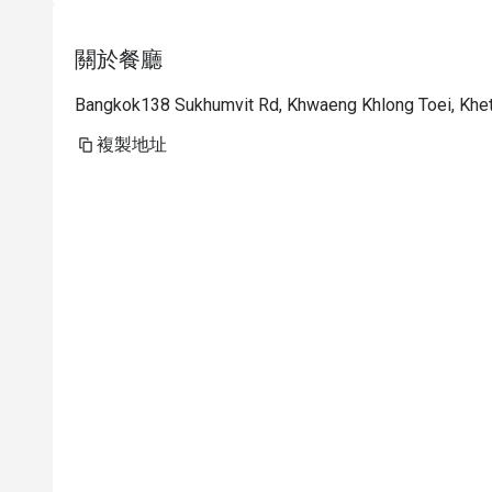
關於餐廳
Bangkok138 Sukhumvit Rd, Khwaeng Khlong Toei, Khet
複製地址