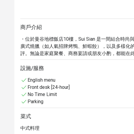
商戶介紹
・位於曼谷地標飯店10樓，Sui Sian 是一間結合
廣式燒臘（如人氣招牌烤鴨、鮮蝦餃），以及多樣化的美
評。無論是家庭聚餐、商務宴請或朋友小酌，都能在
與創新。

・透過 Eatigo 預訂 Sui Sian @ The Landmar
設施/服務
品嚐頂級中式料理，立即預約您的專屬美味時光！
English menu
Front desk [24-hour]
No Time Limit
Parking
菜式
中式料理