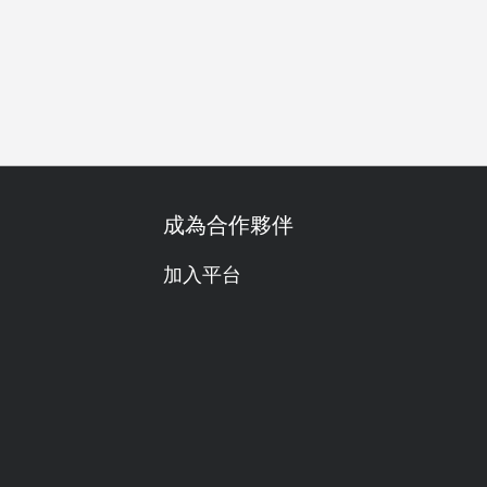
餐
素食友善
單點
食肉獸
海鮮控
紅酒
明亮
傳
成為合作夥伴
加入平台