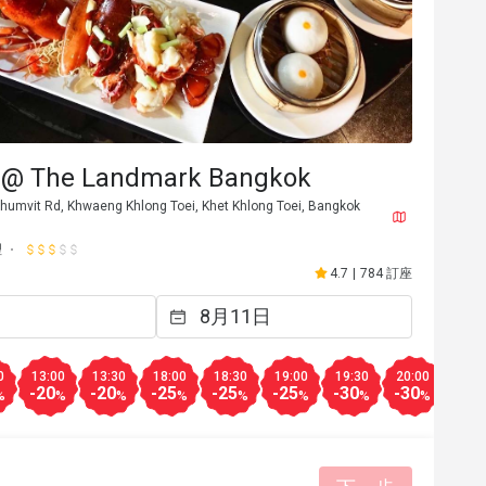
n @ The Landmark Bangkok
umvit Rd, Khwaeng Khlong Toei, Khet Khlong Toei, Bangkok
理
4.7
|
784 訂座
o********n
O
2026年2月3日
2025年9
服務細心
美好體驗
0
13:00
13:30
18:00
18:30
19:00
19:30
20:00
20:3
-20
-20
-25
-25
-25
-30
-30
-50
%
%
%
%
%
%
%
%
有幫助 (1)