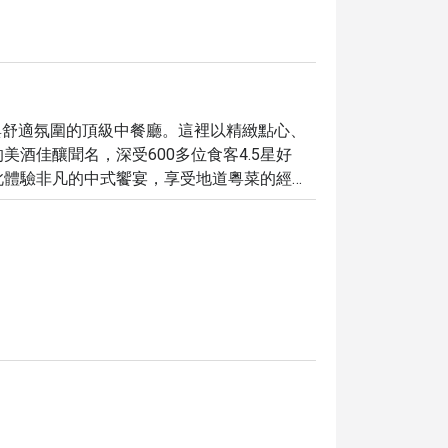
時尚與舒適氛圍的頂級中餐廳。這裡以精緻點心、
酒佳釀聞名，深受600多位食客4.5星好
此體驗非凡的中式饗宴，享受地道粵菜的經典
k Bangkok，即享最高 5 折獨家優惠，讓您以超值價格