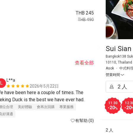
THB 245
THB 490
Sui Sia
Bangkok138 Sukh
查看全部
10110, Thailand
Asok
中式料
營業時間
L**a
w***7
L
W
2026年5月22日
e have been here a couple of times. The 
美好體驗
eking Duck is the best we have ever had.
11:30
12:3
-20
-20
價位合理
美好體驗
會再次回購
專業服務
%
良好溝通
有幫助 (0)
2 人