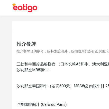
推介餐牌
推介餐牌僅供參考；除特別註明外，折扣適用於所有正價菜式
三款和牛西冷品鉴拼盘 （日本长崎A5和牛、澳大利亚Range
沙功那空MB8和牛）
沙功那空泰国和牛（谷饲600天）MBS8级 肉眼牛排 2
巴黎咖啡館汁 (Cafe de Paris)