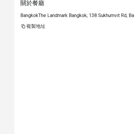
關於餐廳
BangkokThe Landmark Bangkok, 138 Sukhumvit Rd, B
複製地址