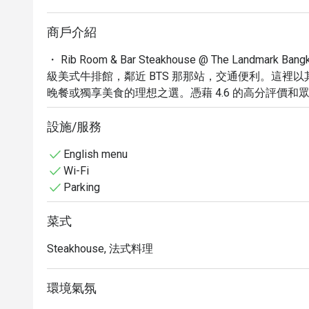
商戶介紹
・ Rib Room & Bar Steakhouse @ The Lan
級美式牛排館，鄰近 BTS 那那站，交通便利。這裡
晚餐或獨享美食的理想之選。憑藉 4.6 的高分評價
驗、迷人的窗邊景致和精緻菜餚脫穎而出。

・品嚐頂級和牛牛排、鮮甜龍蝦、經典凱薩沙拉及香
設施/服務
調製的烈酒、葡萄酒與雞尾酒，盡享極致味蕾饗宴。
English menu
晚。

Wi-Fi
・透過 Eatigo 預訂 Rib Room & Bar Steakh
Parking
驗。
菜式
Steakhouse, 法式料理
環境氣氛