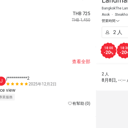
Landma
BangkokThe Lan
THB 725
Asok
Steakh
THB 1,450
營業時間
18:00
18:3
-20
-20
%
查看全部
2 人
j**********2
J*****E
8月8日
,
--:--
J
J
2025年12月2日
nice view 
美好體驗
專
專業服務
有幫助 (0)