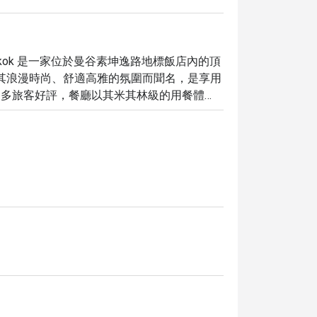
dmark Bangkok 是一家位於曼谷素坤逸路地標飯店內的頂
以其浪漫時尚、舒適高雅的氛圍而聞名，是享用
和眾多旅客好評，餐廳以其米其林級的用餐體
濃松露馬鈴薯泥等招牌美食，搭配一系列精心
餐廳提供全套酒吧服務，確保您擁有完美的夜
ouse，獨享最高 5 折優惠，輕鬆規劃您的頂級用餐體