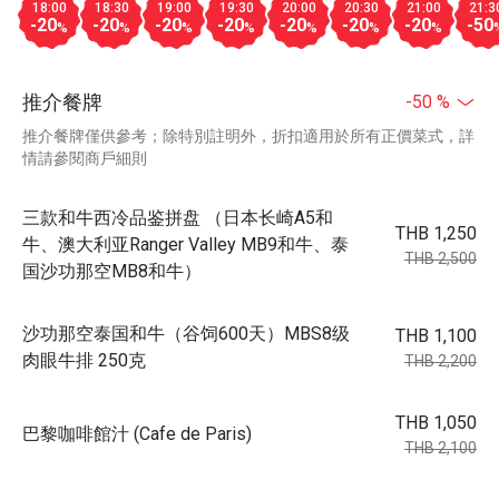
18:00
18:30
19:00
19:30
20:00
20:30
21:00
21:3
-20
-20
-20
-20
-20
-20
-20
-50
%
%
%
%
%
%
%
推介餐牌
-50 %
推介餐牌僅供參考；除特別註明外，折扣適用於所有正價菜式，詳
情請參閱商戶細則
三款和牛西冷品鉴拼盘 （日本长崎A5和
THB 1,250
牛、澳大利亚Ranger Valley MB9和牛、泰
THB 2,500
国沙功那空MB8和牛）
沙功那空泰国和牛（谷饲600天）MBS8级
THB 1,100
肉眼牛排 250克
THB 2,200
THB 1,050
巴黎咖啡館汁 (Cafe de Paris)
THB 2,100