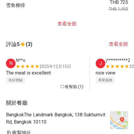
THB 725
雪鱼柳排
THB 1,450
查看全部
評論
5
(3)
查看全部
N**o
j**********2
N
J
2025年12月15日
2
The meat is excellent
nice view 
美好體驗
專業服務
有幫助 (1)
關於餐廳
BangkokThe Landmark Bangkok, 138 Sukhumvit
Rd, Bangkok 10110
複製地址