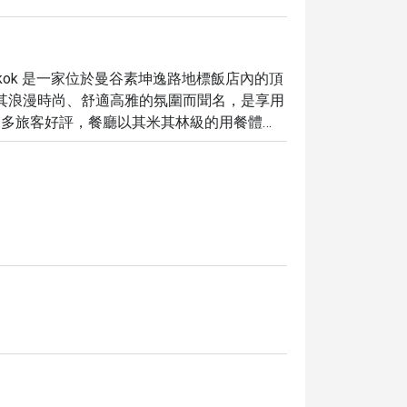
dmark Bangkok 是一家位於曼谷素坤逸路地標飯店內的頂
以其浪漫時尚、舒適高雅的氛圍而聞名，是享用
和眾多旅客好評，餐廳以其米其林級的用餐體
濃松露馬鈴薯泥等招牌美食，搭配一系列精心
餐廳提供全套酒吧服務，確保您擁有完美的夜
ouse，獨享最高 5 折優惠，輕鬆規劃您的頂級用餐體