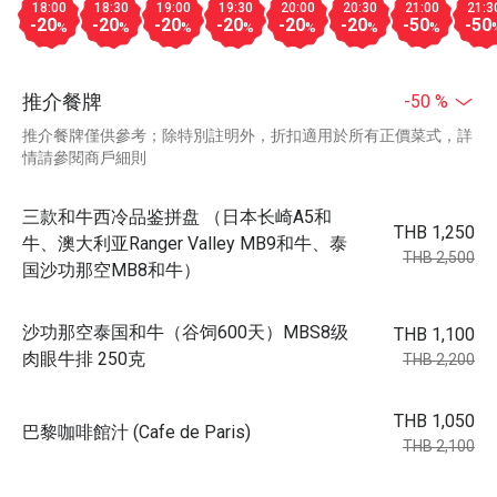
18:00
18:30
19:00
19:30
20:00
20:30
21:00
21:3
-20
-20
-20
-20
-20
-20
-50
-50
%
%
%
%
%
%
%
推介餐牌
-50 %
推介餐牌僅供參考；除特別註明外，折扣適用於所有正價菜式，詳
情請參閱商戶細則
三款和牛西冷品鉴拼盘 （日本长崎A5和
THB 1,250
牛、澳大利亚Ranger Valley MB9和牛、泰
THB 2,500
国沙功那空MB8和牛）
沙功那空泰国和牛（谷饲600天）MBS8级
THB 1,100
肉眼牛排 250克
THB 2,200
THB 1,050
巴黎咖啡館汁 (Cafe de Paris)
THB 2,100