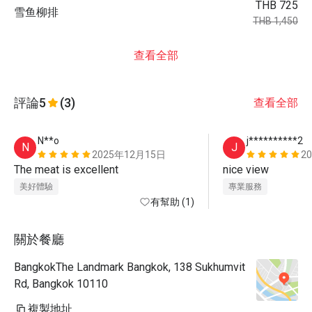
THB 725
雪鱼柳排
THB 1,450
查看全部
評論
5
(3)
查看全部
N**o
j**********2
N
J
2025年12月15日
2
The meat is excellent
nice view 
美好體驗
專業服務
有幫助 (1)
關於餐廳
BangkokThe Landmark Bangkok, 138 Sukhumvit
Rd, Bangkok 10110
複製地址