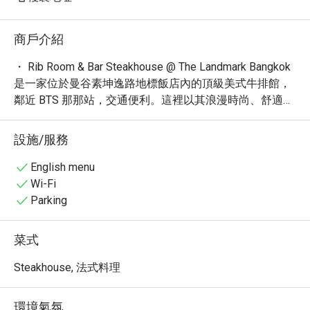
商戶介紹
・ Rib Room & Bar Steakhouse @ The Landmark Bangkok 
是一家位於曼谷素坤逸路地標飯店內的頂級美式牛排館，
鄰近 BTS 那那站，交通便利。這裡以其浪漫時尚、舒適高
雅的氛圍而聞名，是享用晚餐或獨享美食的理想之選。憑
藉 4.6 的高分評價和眾多旅客好評，餐廳以其米其林級的
設施/服務
用餐體驗、迷人的窗邊景致和精緻菜餚脫穎而出。

・品嚐頂級和牛牛排、鮮甜龍蝦、經典凱薩沙拉及香濃松
English menu
露馬鈴薯泥等招牌美食，搭配一系列精心調製的烈酒、葡
Wi-Fi
萄酒與雞尾酒，盡享極致味蕾饗宴。餐廳提供全套酒吧服
Parking
務，確保您擁有完美的夜晚。

・透過 Eatigo 預訂 Rib Room & Bar Steakhouse，獨享最
菜式
高 5 折優惠，輕鬆規劃您的頂級用餐體驗。
Steakhouse, 法式料理
環境氣氛