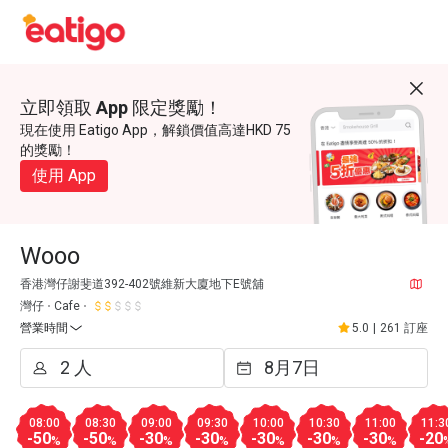
立即領取 App 限定獎勵！
現在使用 Eatigo App，解鎖價值高達HKD 75
的獎勵！
使用 App
Wooo
香港灣仔謝斐道392-402號維新大廈地下E號舖
灣仔
Cafe
營業時間
5.0
|
261 訂座
08:00
08:30
09:00
09:30
10:00
10:30
11:00
11:3
-50
-50
-30
-30
-30
-30
-30
-20
%
%
%
%
%
%
%