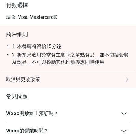
付款選擇
現金, Visa, Mastercard®
商戶細則
1. 本餐廳將留枱15分鐘
2. 折扣只適用於堂食主餐牌之單點食品，並不包括套餐
及飲品，不可與餐廳其他推廣優惠同時使用
3. 某些時段只提供部份食品，詳情請於入座前預先查詢
4. 客人必須於入座前出示訂座證明方可享用折扣
取消與更改政策
5. 訂座如使用優惠劵，必須於入座前通知及出示訂座頁
面以供同事紀錄及認證
常見問題
Wooo開放線上預訂嗎？
Wooo的營業時間？