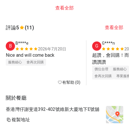
查看全部
評論
5
(11)
查看全部
B****e
G****n
B
G
2026年7月20日
2
Nice and will come back
超讚，會回購！而
讚讚讚
服務細心
會再次回購
價位合理
服務細心
會再次回購
專業服
有幫助 (0)
關於餐廳
香港灣仔謝斐道392-402號維新大廈地下E號舖
複製地址