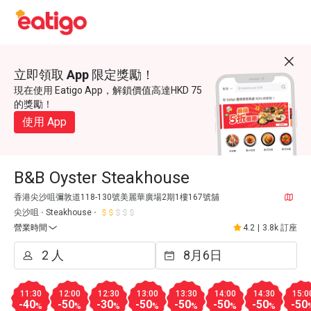
立即領取 App 限定獎勵！
現在使用 Eatigo App，解鎖價值高達HKD 75
的獎勵！
使用 App
B&B Oyster Steakhouse
香港尖沙咀彌敦道118-130號美麗華廣場2期1樓167號舖
尖沙咀
Steakhouse
營業時間
4.2
|
3.8k 訂座
11:30
12:00
12:30
13:00
13:30
14:00
14:30
15:0
-40
-50
-30
-50
-50
-50
-50
-50
%
%
%
%
%
%
%