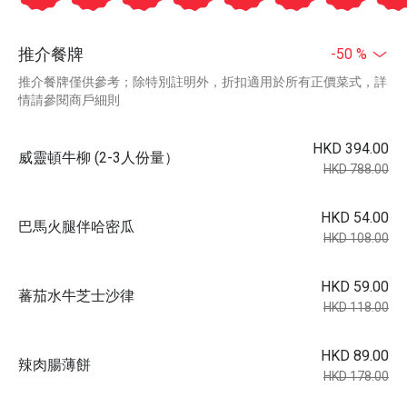
推介餐牌
-50 %
推介餐牌僅供參考；除特別註明外，折扣適用於所有正價菜式，詳
情請參閱商戶細則
HKD 394.00
威靈頓牛柳 (2-3人份量）
HKD 788.00
HKD 54.00
巴馬火腿伴哈密瓜
HKD 108.00
HKD 59.00
蕃茄水牛芝士沙律
HKD 118.00
HKD 89.00
辣肉腸薄餅
HKD 178.00