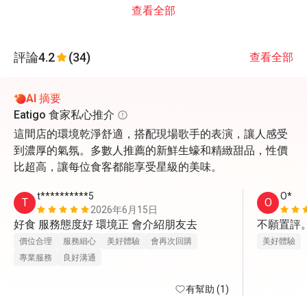
查看全部
評論
4.2
(34)
查看全部
AI 摘要
Eatigo 食家私心推介
這間店的環境乾淨舒適，搭配現場歌手的表演，讓人感受
到濃厚的氣氛。多數人推薦的新鮮生蠔和精緻甜品，性價
比超高，讓每位食客都能享受星級的美味。
t**********5
O*
T
O
2026年6月15日
好食 服務態度好 環境正 會介紹朋友去
不願置評
價位合理
服務細心
美好體驗
會再次回購
美好體驗
專業服務
良好溝通
有幫助 (1)