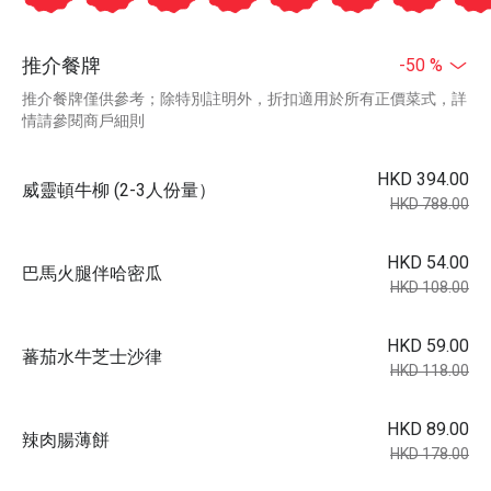
推介餐牌
-50 %
推介餐牌僅供參考；除特別註明外，折扣適用於所有正價菜式，詳
情請參閱商戶細則
HKD 394.00
威靈頓牛柳 (2-3人份量）
HKD 788.00
HKD 54.00
巴馬火腿伴哈密瓜
HKD 108.00
HKD 59.00
蕃茄水牛芝士沙律
HKD 118.00
HKD 89.00
辣肉腸薄餅
HKD 178.00