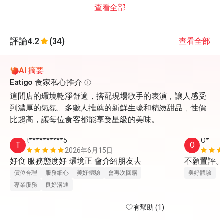
查看全部
評論
4.2
(34)
查看全部
AI 摘要
Eatigo 食家私心推介
這間店的環境乾淨舒適，搭配現場歌手的表演，讓人感受
到濃厚的氣氛。多數人推薦的新鮮生蠔和精緻甜品，性價
比超高，讓每位食客都能享受星級的美味。
t**********5
O*
T
O
2026年6月15日
好食 服務態度好 環境正 會介紹朋友去
不願置評
價位合理
服務細心
美好體驗
會再次回購
美好體驗
專業服務
良好溝通
有幫助 (1)