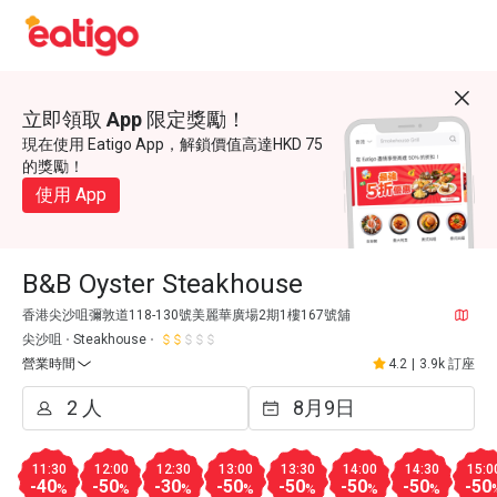
立即領取 App 限定獎勵！
現在使用 Eatigo App，解鎖價值高達HKD 75
的獎勵！
使用 App
B&B Oyster Steakhouse
香港尖沙咀彌敦道118-130號美麗華廣場2期1樓167號舖
尖沙咀
Steakhouse
營業時間
4.2
|
3.9k 訂座
11:30
12:00
12:30
13:00
13:30
14:00
14:30
15:0
-40
-50
-30
-50
-50
-50
-50
-50
%
%
%
%
%
%
%