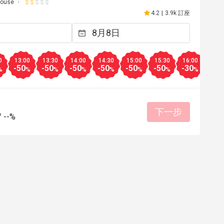
house
4.2
|
3.9k 訂座
0
13:00
13:30
14:00
14:30
15:00
15:30
16:00
16:3
-50
-50
-50
-50
-50
-50
-30
-30
%
%
%
%
%
%
%
%
下一步
/
--%
A*****
A
2日
2026年4月17日
環境舒適，食物選擇多，美味晚餐，直
去。
服務細心
美好體驗
會再次回購