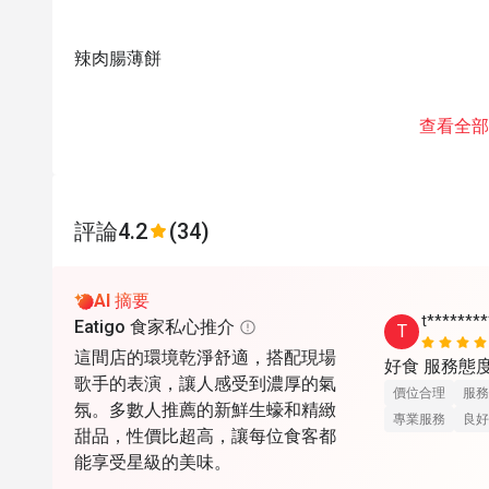
辣肉腸薄餅
查看全部
評論
4.2
(34)
AI 摘要
t*******
Eatigo 食家私心推介
T
這間店的環境乾淨舒適，搭配現場
好食 服務態
歌手的表演，讓人感受到濃厚的氣
價位合理
服務
氛。多數人推薦的新鮮生蠔和精緻
專業服務
良好
甜品，性價比超高，讓每位食客都
能享受星級的美味。