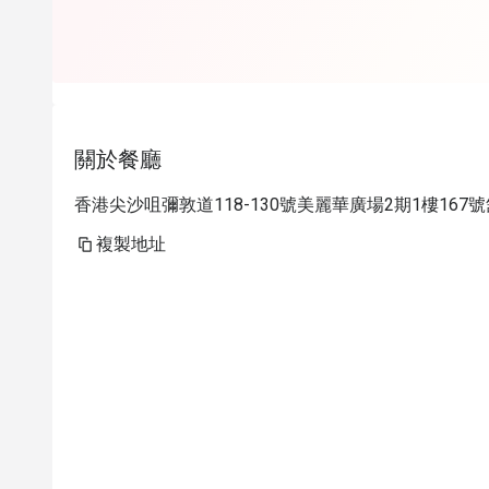
關於餐廳
香港尖沙咀彌敦道118-130號美麗華廣場2期1樓167號
複製地址