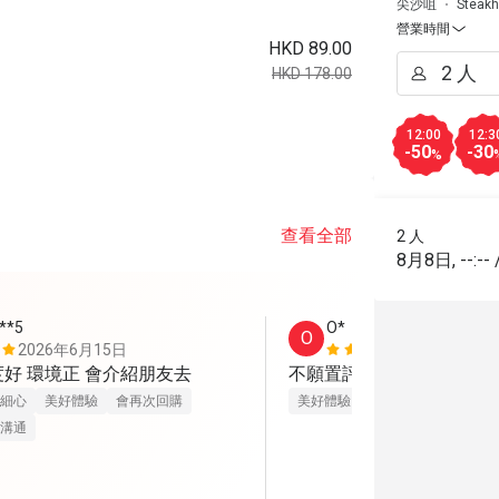
尖沙咀
Steak
營業時間
HKD 89.00
HKD 178.00
12:00
12:3
-50
-30
%
查看全部
2 人
8月8日
,
--:--
***5
O*
O
2026年6月15日
2026年6月
度好 環境正 會介紹朋友去
不願置評。伏
細心
美好體驗
會再次回購
美好體驗
溝通