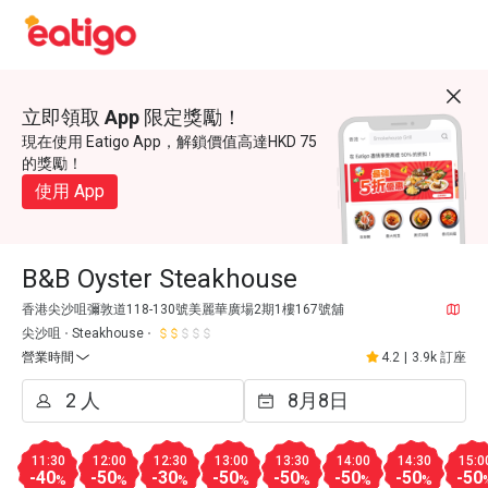
立即領取 App 限定獎勵！
現在使用 Eatigo App，解鎖價值高達HKD 75
的獎勵！
使用 App
B&B Oyster Steakhouse
香港尖沙咀彌敦道118-130號美麗華廣場2期1樓167號舖
尖沙咀
Steakhouse
營業時間
4.2
|
3.9k 訂座
11:30
12:00
12:30
13:00
13:30
14:00
14:30
15:0
-40
-50
-30
-50
-50
-50
-50
-50
%
%
%
%
%
%
%