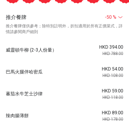
推介餐牌
-50 %
推介餐牌僅供參考；除特別註明外，折扣適用於所有正價菜式，詳
情請參閱商戶細則
HKD 394.00
威靈頓牛柳 (2-3人份量）
HKD 788.00
HKD 54.00
巴馬火腿伴哈密瓜
HKD 108.00
HKD 59.00
蕃茄水牛芝士沙律
HKD 118.00
HKD 89.00
辣肉腸薄餅
HKD 178.00