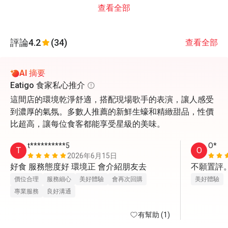
查看全部
評論
4.2
(34)
查看全部
AI 摘要
Eatigo 食家私心推介
這間店的環境乾淨舒適，搭配現場歌手的表演，讓人感受
到濃厚的氣氛。多數人推薦的新鮮生蠔和精緻甜品，性價
比超高，讓每位食客都能享受星級的美味。
t**********5
O*
T
O
2026年6月15日
好食 服務態度好 環境正 會介紹朋友去
不願置評
價位合理
服務細心
美好體驗
會再次回購
美好體驗
專業服務
良好溝通
有幫助 (1)