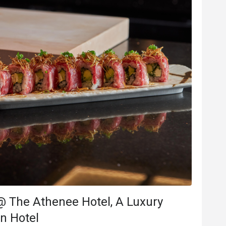
K****t
K
2025年7月8日
2025年7
Delicious and beautiful food. 
อาหารอร่อยทุกจานตกแต
บรรยากาศก็เหมาะกับการ
好體驗
會再次回購
ให้มาก็ได้ พนักงานก็น่า
價位合理
美好體驗
會再次
@ The Athenee Hotel, A Luxury
on Hotel
有幫助 (1)