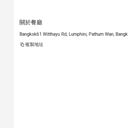
關於餐廳
Bangkok61 Witthayu Rd, Lumphini, Pathum Wan, Bang
複製地址