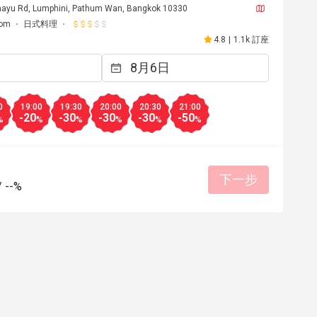
hayu Rd, Lumphini, Pathum Wan, Bangkok 10330
lom
日式料理
4.8
|
1.1k 訂座
0
19:00
19:30
20:00
20:30
21:00
-20
-30
-30
-30
-50
%
%
%
%
%
%
下一步
/
--%