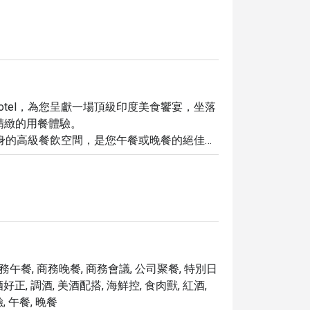
Collection Hotel，為您呈獻一場頂級印度美食饗宴，坐落
供精緻的用餐體驗。

身的高級餐飲空間，是您午餐或晚餐的絕佳選
hiri 讓您安心享受。

及您可以在其他地方難以尋獲的獨特料理。無
ashiri 皆能滿足您的期望。

輕鬆預訂您心儀的用餐時段，享受物超所值的精緻美
商務午餐, 商務晚餐, 商務會議, 公司聚餐, 特別日
酒好正, 調酒, 美酒配搭, 海鮮控, 食肉獸, 紅酒,
, 午餐, 晚餐