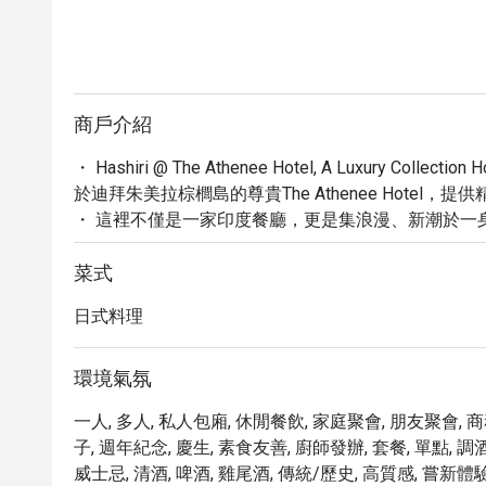
商戶介紹
・ Hashiri @ The Athenee Hotel, A Luxury 
於迪拜朱美拉棕櫚島的尊貴The Athenee Hotel，提
・ 這裡不僅是一家印度餐廳，更是集浪漫、新潮於一
擇。憑藉 4.7 的高評價與超過 1000 則的顧客讚譽，Has
・ 探索我們的精選菜單，特別推薦經典的奶油雞，以
菜式
論是尋找專屬的私人用餐體驗，或是品嚐全素、有機餐點，H
日式料理
・ 透過 Eatigo 預訂，您最高可享 5 折優惠，
食。
環境氣氛
一人, 多人, 私人包廂, 休閒餐飲, 家庭聚會, 朋友聚會, 
子, 週年紀念, 慶生, 素食友善, 廚師發辦, 套餐, 單點, 調
威士忌, 清酒, 啤酒, 雞尾酒, 傳統/歷史, 高質感, 嘗新體驗