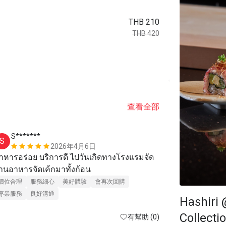
THB 210
THB 420
查看全部
S*******
B***e
S
B
2026年4月6日
าหารอร่อย บริการดี ไปวันเกิดทางโรงแรมจัด 
ร้านอาหารจัดเค้กมาทั้งก้อน 
服務細心
美
價位合理
服務細心
美好體驗
會再次回購
專業服務
良好溝通
Hashiri 
Collecti
有幫助 (0)