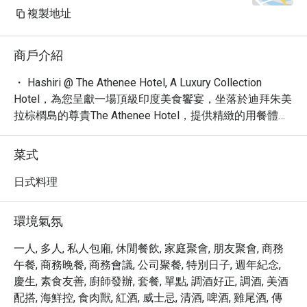
複製地址
商戶介紹
・ Hashiri @ The Athenee Hotel, A Luxury Collection 
Hotel，為您呈獻一場頂級印度美食饗宴，坐落於迪拜朱美
拉棕櫚島的尊貴The Athenee Hotel，提供精緻的用餐體
驗。

・ 這裡不僅是一家印度餐廳，更是集浪漫、新潮於一身的
菜式
高級餐飲空間，是您午餐或晚餐的絕佳選擇。憑藉 4.7 的
高評價與超過 1000 則的顧客讚譽，Hashiri 讓您安心享
日式料理
受。

・ 探索我們的精選菜單，特別推薦經典的奶油雞，以及您
環境氣氛
可以在其他地方難以尋獲的獨特料理。無論是尋找專屬的
私人用餐體驗，或是品嚐全素、有機餐點，Hashiri 皆能滿
一人, 多人, 私人包廂, 休閒餐飲, 家庭聚會, 朋友聚會, 商務
足您的期望。

午餐, 商務晚餐, 商務會議, 公司聚餐, 特別日子, 週年紀念,
・ 透過 Eatigo 預訂，您最高可享 5 折優惠，輕鬆預訂您
慶生, 素食友善, 廚師發辦, 套餐, 單點, 調酒好正, 調酒, 美酒
心儀的用餐時段，享受物超所值的精緻美食。
配搭, 海鮮控, 食肉獸, 紅酒, 威士忌, 清酒, 啤酒, 雞尾酒, 傳