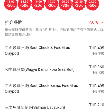
18:00
18:30
19:00
19:30
20:00
20:30
21:00
-50
-50
-20
-30
-30
-30
-50
%
%
%
%
%
%
%
推介餐牌
-50 %
推介餐牌僅供參考；除特別註明外，折扣適用於所有正價菜式，詳
情請參閱商戶細則
牛面頰鵝肝煲(Beef Cheek & Foie Gras
THB 495
Claypot)
THB 990
THB 360
和牛鵝肝卷(Wagyu &amp; Foie Gras Roll)
THB 720
牛面頰鵝肝煲(Beef Cheek &amp; Foie Gras
THB 495
Claypot)
THB 990
THB 210
三文魚薄切刺身(Salmon Usuzukuri)