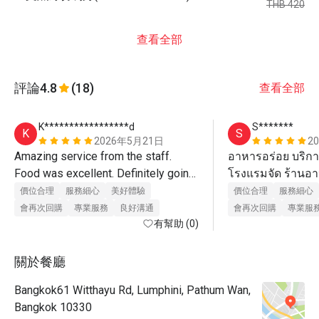
THB 420
查看全部
評論
4.8
(18)
查看全部
K*****************d
S*******
K
S
2026年5月21日
2
Amazing service from the staff. 
อาหารอร่อย บริกา
Food was excellent. Definitely going 
โรงแรมจัด ร้านอาห
back! 
ก้อน 
價位合理
服務細心
美好體驗
價位合理
服務細心
會再次回購
專業服務
良好溝通
會再次回購
專業服
有幫助 (0)
關於餐廳
Bangkok61 Witthayu Rd, Lumphini, Pathum Wan,
Bangkok 10330