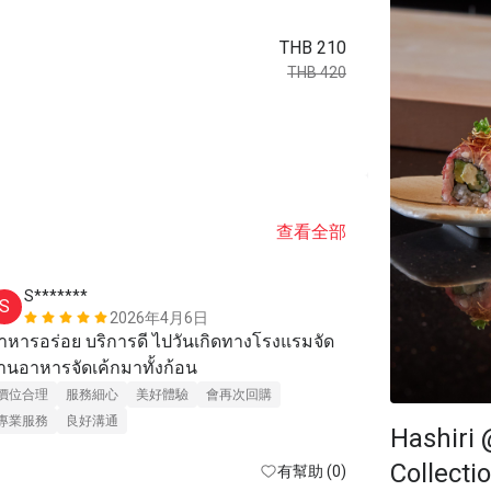
THB 210
THB 420
查看全部
S*******
B***e
S
B
2026年4月6日
าหารอร่อย บริการดี ไปวันเกิดทางโรงแรมจัด 
ร้านอาหารจัดเค้กมาทั้งก้อน 
服務細心
美
價位合理
服務細心
美好體驗
會再次回購
專業服務
良好溝通
Hashiri 
Collecti
有幫助 (0)