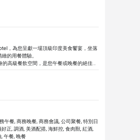
Collection Hotel，為您呈獻一場頂級印度美食饗宴，坐落
供精緻的用餐體驗。

身的高級餐飲空間，是您午餐或晚餐的絕佳選
hiri 讓您安心享受。

及您可以在其他地方難以尋獲的獨特料理。無
ashiri 皆能滿足您的期望。

輕鬆預訂您心儀的用餐時段，享受物超所值的精緻美
商務午餐, 商務晚餐, 商務會議, 公司聚餐, 特別日
酒好正, 調酒, 美酒配搭, 海鮮控, 食肉獸, 紅酒,
, 午餐, 晚餐