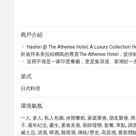
商戶介紹
・ Hashiri @ The Athenee Hotel, A Luxury 
於迪拜朱美拉棕櫚島的尊貴The Athenee Hotel，提
・ 這裡不僅是一家印度餐廳，更是集浪漫、新潮於一
擇。憑藉 4.7 的高評價與超過 1000 則的顧客讚譽，Has
・ 探索我們的精選菜單，特別推薦經典的奶油雞，以
菜式
論是尋找專屬的私人用餐體驗，或是品嚐全素、有機餐點，H
日式料理
・ 透過 Eatigo 預訂，您最高可享 5 折優惠，
食。
環境氣氛
一人, 多人, 私人包廂, 休閒餐飲, 家庭聚會, 朋友聚會, 
子, 週年紀念, 慶生, 素食友善, 廚師發辦, 套餐, 單點, 調
威士忌, 清酒, 啤酒, 雞尾酒, 傳統/歷史, 高質感, 嘗新體驗