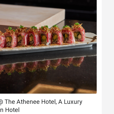
K****t
K
2025年7月8日
2025年7
Delicious and beautiful food. 
อาหารอร่อยทุกจานตกแต
บรรยากาศก็เหมาะกับการ
好體驗
會再次回購
ให้มาก็ได้ พนักงานก็น่า
價位合理
美好體驗
會再次
@ The Athenee Hotel, A Luxury
on Hotel
有幫助 (1)