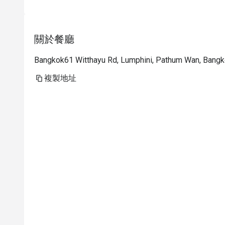
關於餐廳
Bangkok61 Witthayu Rd, Lumphini, Pathum Wan, Bang
複製地址