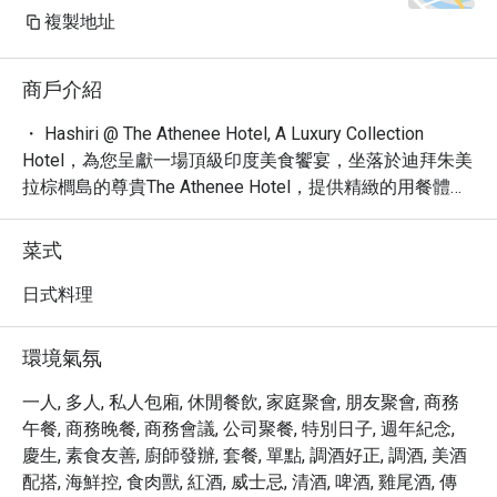
複製地址
商戶介紹
・ Hashiri @ The Athenee Hotel, A Luxury Collection 
Hotel，為您呈獻一場頂級印度美食饗宴，坐落於迪拜朱美
拉棕櫚島的尊貴The Athenee Hotel，提供精緻的用餐體
驗。

・ 這裡不僅是一家印度餐廳，更是集浪漫、新潮於一身的
菜式
高級餐飲空間，是您午餐或晚餐的絕佳選擇。憑藉 4.7 的
高評價與超過 1000 則的顧客讚譽，Hashiri 讓您安心享
日式料理
受。

・ 探索我們的精選菜單，特別推薦經典的奶油雞，以及您
環境氣氛
可以在其他地方難以尋獲的獨特料理。無論是尋找專屬的
私人用餐體驗，或是品嚐全素、有機餐點，Hashiri 皆能滿
一人, 多人, 私人包廂, 休閒餐飲, 家庭聚會, 朋友聚會, 商務
足您的期望。

午餐, 商務晚餐, 商務會議, 公司聚餐, 特別日子, 週年紀念,
・ 透過 Eatigo 預訂，您最高可享 5 折優惠，輕鬆預訂您
慶生, 素食友善, 廚師發辦, 套餐, 單點, 調酒好正, 調酒, 美酒
心儀的用餐時段，享受物超所值的精緻美食。
配搭, 海鮮控, 食肉獸, 紅酒, 威士忌, 清酒, 啤酒, 雞尾酒, 傳