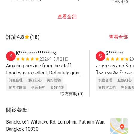
THB 420
查看全部
評論
4.8
(18)
查看全部
K*****************d
S*******
K
S
2026年5月21日
2
Amazing service from the staff. 
อาหารอร่อย บริกา
Food was excellent. Definitely going 
โรงแรมจัด ร้านอาห
back! 
ก้อน 
價位合理
服務細心
美好體驗
價位合理
服務細心
會再次回購
專業服務
良好溝通
會再次回購
專業服
有幫助 (0)
關於餐廳
Bangkok61 Witthayu Rd, Lumphini, Pathum Wan,
Bangkok 10330