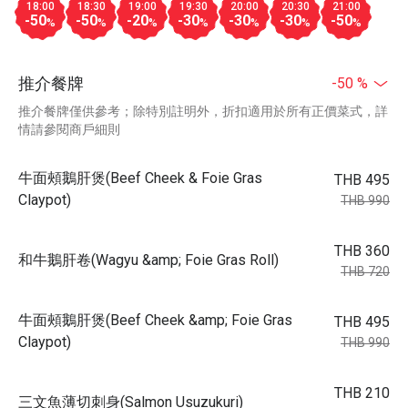
18:00
18:30
19:00
19:30
20:00
20:30
21:00
-50
-50
-20
-30
-30
-30
-50
%
%
%
%
%
%
%
推介餐牌
-50 %
推介餐牌僅供參考；除特別註明外，折扣適用於所有正價菜式，詳
情請參閱商戶細則
牛面頰鵝肝煲(Beef Cheek & Foie Gras
THB 495
Claypot)
THB 990
THB 360
和牛鵝肝卷(Wagyu &amp; Foie Gras Roll)
THB 720
牛面頰鵝肝煲(Beef Cheek &amp; Foie Gras
THB 495
Claypot)
THB 990
THB 210
三文魚薄切刺身(Salmon Usuzukuri)