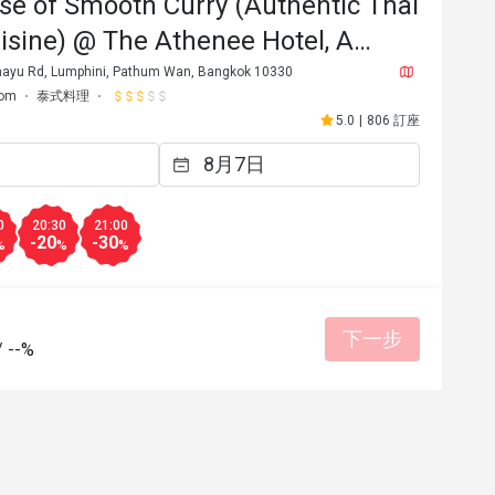
e of Smooth Curry (Authentic Thai
isine) @ The Athenee Hotel, A
ollection Hotel
hayu Rd, Lumphini, Pathum Wan, Bangkok 10330
lom
泰式料理
5.0
|
806 訂座
0
20:30
21:00
-20
-30
%
%
%
V****r
V
2026年2月3日
2025年1
下一步
餐點美味
價位合理
態度親
/
--%
有幫助 (0)