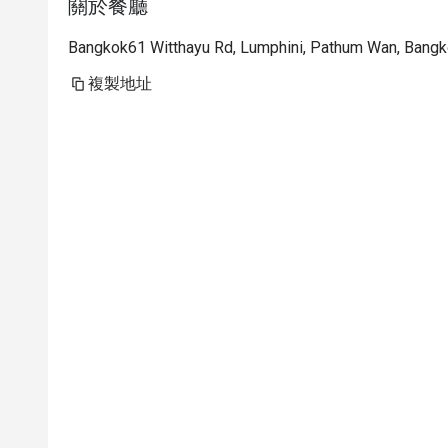
關於餐廳
Bangkok61 Witthayu Rd, Lumphini, Pathum Wan, Bang
複製地址