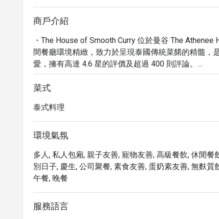
商戶介紹
・The House of Smooth Curry 位於曼谷 The 
間餐廳環境精緻，致力於呈現泰國傳統菜餚的精髓，
愛，擁有高達 4.6 星的評價及超過 400 則評論。

・在這裡，您可以品嚐到精緻的瑪莎曼咖哩、以蝶豆
點，每一道菜都如同藝術品般賞心悅目。無論是午餐
菜式
料理的魅力。

泰式料理
・立即透過 eatigo 預訂 The House of Smooth
國皇家料理！
環境氣氛
多人, 私人包廂, 親子友善, 寵物友善, 高級餐飲, 休閒餐飲
別日子, 慶生, 公司聚餐, 素食友善, 蛋奶素友善, 無麩質飲
午餐, 晚餐
服務語言