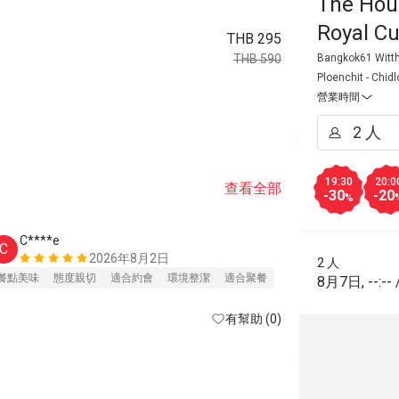
The Hous
Royal Cu
THB 295
Luxury C
Bangkok61 Witt
THB 590
Ploenchit - Chid
營業時間
19:30
20:0
查看全部
-30
-20
%
C****e
Z**r
C
Z
2026年8月2日
2 人
餐點美味
態度親切
適合約會
環境整潔
適合聚餐
餐點美味
8月7日
,
--:--
有幫助 (0)