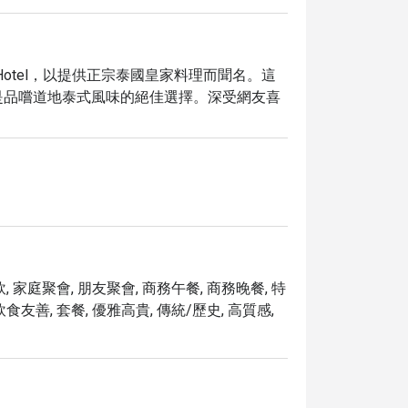
Athenee Hotel，以提供正宗泰國皇家料理而聞名。這
是品嚐道地泰式風味的絕佳選擇。深受網友喜
花入菜的創意料理，以及各式精緻的泰式小
、晚餐，或是獨自用餐，都能感受到泰國皇家
 Curry，即可享受高達 5 折的獨家優惠，品味正宗泰
, 家庭聚會, 朋友聚會, 商務午餐, 商務晚餐, 特
食友善, 套餐, 優雅高貴, 傳統/歷史, 高質感,