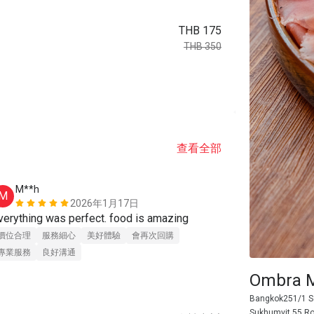
THB 175
THB 350
查看全部
M**h
h*******
M
H
2026年1月17日
verything was perfect. food is amazing
ดีมาก🍷
價位合理
服務細心
美好體驗
會再次回購
價位合理
服
專業服務
良好溝通
專業服務
良
Ombra M
Bangkok251/1 See
Sukhumvit 55 Ro