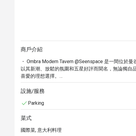
商戶介紹
・ Ombra Modern Tavern @Seenspace 是一間
以其新潮、放鬆的氛圍和五星好評而聞名，無論獨自
喜愛的理想選擇。

・ 除了豐富的葡萄酒、烈酒及特色雞尾酒，Ombra
味羊肉與經典提拉米蘇，搭配專業侍酒師的推薦，為
設施/服務
地段，享受無與倫比的用餐時光。

Parking
・ 立即透過 Eatigo 預訂 Ombra Modern Ta
式佳餚的同時，也能享受超值的用餐體驗。
菜式
國際菜, 意大利料理