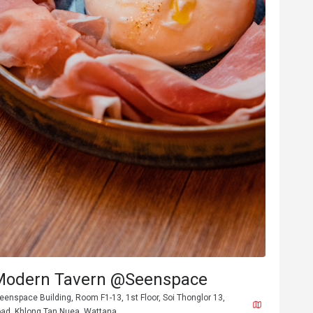
*s
h********s
H
2025年7月24日
2025年7
ไวน์ดี อาหารอร่อย บริกา
務細心
美好體驗
會再次回購
價位合理
服務細心
美好體
好溝通
專業服務
良好溝通
odern Tavern @Seenspace
nspace Building, Room F1-13, 1st Floor, Soi Thonglor 13,
ad, Khlong Tan Nuea, Wattana