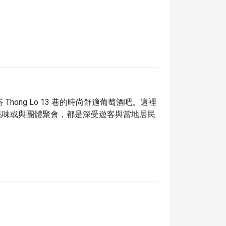
位於曼谷 Thong Lo 13 巷的時尚舒適葡萄酒吧。這裡
品味或與團體聚會，都是深受遊客與當地居民
 更提供一系列精緻吧台餐點，包括義式風味的美
您帶來極致的美食與美酒體驗。在便利的黃金
vern，獨享限時最高五折優惠，讓您在品味精選美酒與義