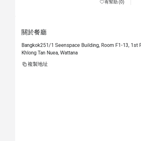
有幫助 (0)
關於餐廳
Bangkok251/1 Seenspace Building, Room F1-13, 1st Fl
Khlong Tan Nuea, Wattana
複製地址