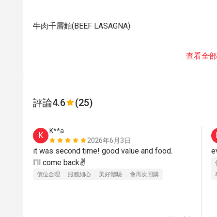
牛肉千層麵(BEEF LASAGNA)
查看全部
評論
4.6
(25)
K**a
K
2026年6月3日
it was second time! good value and food.

e
I'll come back✌️
價位合理
服務細心
美好體驗
會再次回購