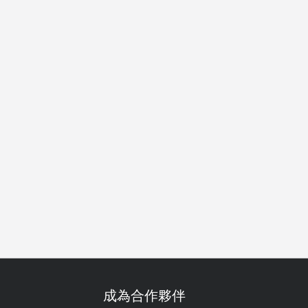
餐
得獎
傳統/歷史
嘗新體驗
午餐
晚餐
早午餐
成為合作夥伴