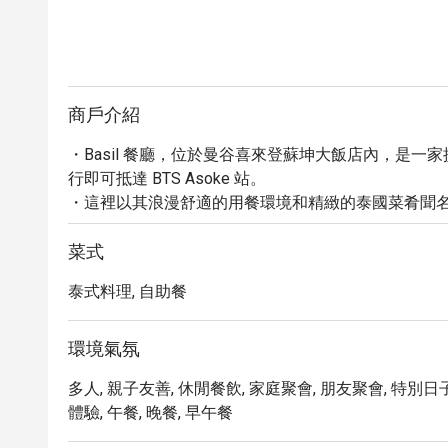
商戶介紹
・Basil 餐廳，位於曼谷喜來登蘇坤大飯店內，是
行即可抵達 BTS Asoke 站。

・這裡以其浪漫舒適的用餐環境和精緻的泰國菜肴聞名，
牌包括濃郁的「冬陰功」與多樣化的「鮮蝦」料理，為
・透過 Eatigo 預訂 Basil 餐廳，不僅能確保您
菜式
訂，體驗曼谷頂級泰菜的魅力！
泰式料理, 自助餐
環境氣氛
多人, 親子友善, 休閒餐飲, 家庭聚會, 朋友聚會, 特別日子,
體驗, 午餐, 晚餐, 早午餐