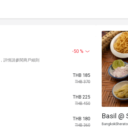
-50 %
，詳情請參閱商戶細則
THB 185
THB 370
THB 225
THB 450
Basil @
THB 180
BangkokSheraton
THB 360