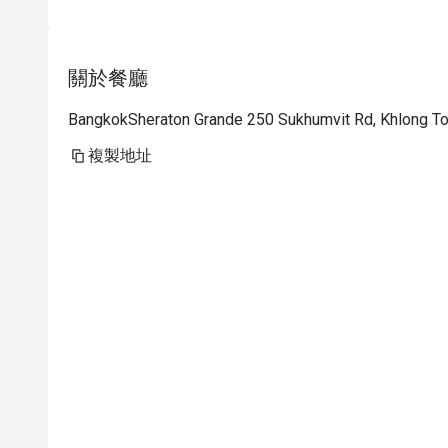
關於餐廳
BangkokSheraton Grande 250 Sukhumvit Rd, Khlong T
複製地址