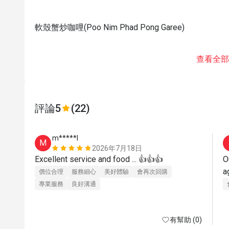
軟殼蟹炒咖哩(Poo Nim Phad Pong Garee)
查看全部
評論
5
(22)
m*****l
M
2026年7月18日
Excellent service and food ... 👍👍👍
O
a
價位合理
服務細心
美好體驗
會再次回購
專業服務
良好溝通
有幫助 (0)