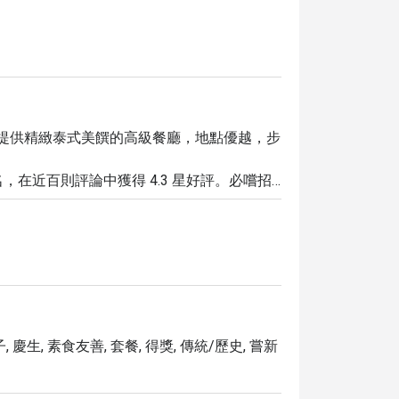
一家提供精緻泰式美饌的高級餐廳，地點優越，步
在近百則評論中獲得 4.3 星好評。必嚐招
您提供難忘的午餐與晚餐體驗。

的浪漫餐位，更可享有最高 5 折的專屬優惠。立即預
 慶生, 素食友善, 套餐, 得獎, 傳統/歷史, 嘗新