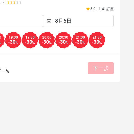
理
5.0
|
1.4k 訂座
0
19:00
19:30
20:00
20:30
21:00
21:30
-30
-30
-30
-30
-30
-30
%
%
%
%
%
%
%
下一步
/
--%
G*****r
G
2026年5月20日
2026年5
ended, good place for first 
Everything was perfect 
ds Thai food.
價位合理
服務細心
美好體
好體驗
會再次回購
專業服務
專業服務
有幫助 (0)