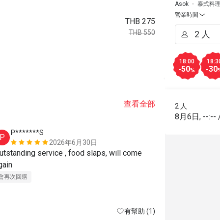
Asok
泰式料
營業時間
THB 275
THB 550
18:00
18:3
-50
-30
%
查看全部
2 人
8月6日
,
--:--
P*******S
T***n
P
T
2026年6月30日
utstanding service , food slaps, will come 
Highly recomm
gain
timers towar
會再次回購
價位合理
美
有幫助 (1)