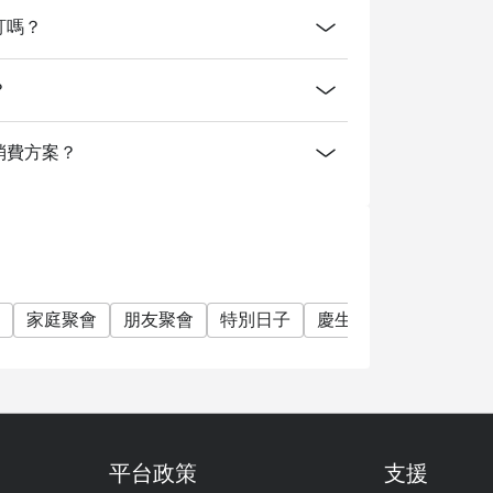
上預訂嗎？
？
供什麼消費方案？
家庭聚會
朋友聚會
特別日子
慶生
素食友善
套
平台政策
支援