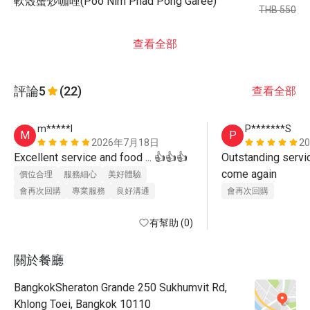
軟殼蟹炒咖哩(Poo Nim Phad Pong Garee)
THB 550
查看全部
評論
5
(22)
查看全部
m*****l
P*******S
M
P
2026年7月18日
2
Excellent service and food ... 👍👍👍
Outstanding service
come again
價位合理
服務細心
美好體驗
會再次回購
專業服務
良好溝通
會再次回購
有幫助 (0)
關於餐廳
BangkokSheraton Grande 250 Sukhumvit Rd,
Khlong Toei, Bangkok 10110