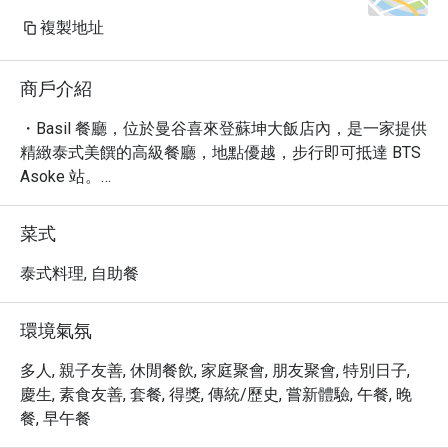
複製地址
商戶介紹
・Basil 餐廳，位於曼谷喜來登蘇坤大飯店內，是一家提供
精緻泰式美饌的高級餐廳，地點優越，步行即可抵達 BTS 
Asoke 站。

・這裡以其浪漫舒適的用餐環境和精緻的泰國菜肴聞名，
在近百則評論中獲得 4.3 星好評。必嚐招牌包括濃郁的
菜式
「冬陰功」與多樣化的「鮮蝦」料理，為您提供難忘的午
餐與晚餐體驗。

泰式料理, 自助餐
・透過 Eatigo 預訂 Basil 餐廳，不僅能確保您的浪漫餐
位，更可享有最高 5 折的專屬優惠。立即預訂，體驗曼谷
環境氣氛
頂級泰菜的魅力！
多人, 親子友善, 休閒餐飲, 家庭聚會, 朋友聚會, 特別日子,
慶生, 素食友善, 套餐, 得獎, 傳統/歷史, 嘗新體驗, 午餐, 晚
餐, 早午餐