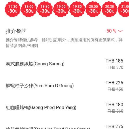
17:30
18:00
18:30
19:00
19:30
20:00
20:30
21:0
-30
-50
-30
-30
-30
-30
-30
-30
%
%
%
%
%
%
%
推介餐牌
-50 %
推介餐牌僅供參考；除特別註明外，折扣適用於所有正價菜式，詳
情請參閱商戶細則
THB 185
泰式脆麵線蝦(Goong Sarong)
THB 370
THB 225
鮮蝦柚子沙律(Yum Som O Goong)
THB 450
THB 180
紅咖哩烤鴨(Gaeng Phed Ped Yang)
THB 360
THB 275