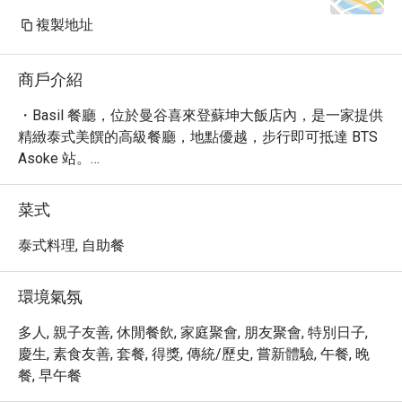
複製地址
商戶介紹
・Basil 餐廳，位於曼谷喜來登蘇坤大飯店內，是一家提供
精緻泰式美饌的高級餐廳，地點優越，步行即可抵達 BTS 
Asoke 站。

・這裡以其浪漫舒適的用餐環境和精緻的泰國菜肴聞名，
在近百則評論中獲得 4.3 星好評。必嚐招牌包括濃郁的
菜式
「冬陰功」與多樣化的「鮮蝦」料理，為您提供難忘的午
餐與晚餐體驗。

泰式料理, 自助餐
・透過 Eatigo 預訂 Basil 餐廳，不僅能確保您的浪漫餐
位，更可享有最高 5 折的專屬優惠。立即預訂，體驗曼谷
環境氣氛
頂級泰菜的魅力！
多人, 親子友善, 休閒餐飲, 家庭聚會, 朋友聚會, 特別日子,
慶生, 素食友善, 套餐, 得獎, 傳統/歷史, 嘗新體驗, 午餐, 晚
餐, 早午餐