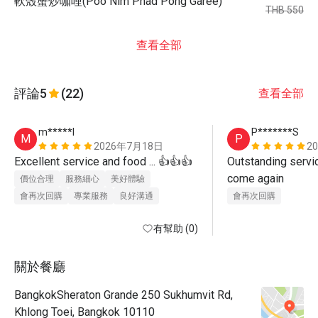
軟殼蟹炒咖哩(Poo Nim Phad Pong Garee)
THB 550
查看全部
評論
5
(22)
查看全部
m*****l
P*******S
M
P
2026年7月18日
2
Excellent service and food ... 👍👍👍
Outstanding service
come again
價位合理
服務細心
美好體驗
會再次回購
專業服務
良好溝通
會再次回購
有幫助 (0)
關於餐廳
BangkokSheraton Grande 250 Sukhumvit Rd,
Khlong Toei, Bangkok 10110