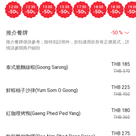
12:00
12:30
13:00
13:30
17:30
18:00
18:30
19:0
-50
-50
-50
-50
-50
-50
-50
-50
%
%
%
%
%
%
%
推介餐牌
-50 %
推介餐牌僅供參考；除特別註明外，折扣適用於所有正價菜式，詳
情請參閱商戶細則
THB 185
泰式脆麵線蝦(Goong Sarong)
THB 370
THB 225
鮮蝦柚子沙律(Yum Som O Goong)
THB 450
THB 180
紅咖哩烤鴨(Gaeng Phed Ped Yang)
THB 360
THB 275