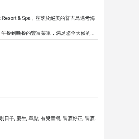
e Phuket Resort & Spa，座落於絕美的普吉島邁考海
、午餐到晚餐的豐富菜單，滿足您全天候的味
的甜點，每一道菜都精心製作。

酒與精選葡萄酒，讓浪漫氛圍與現場音樂點亮
對是您難忘的美食體驗。

惠，為您的普吉島之旅增添更多美味與價值。
別日子, 慶生, 單點, 有兒童餐, 調酒好正, 調酒,