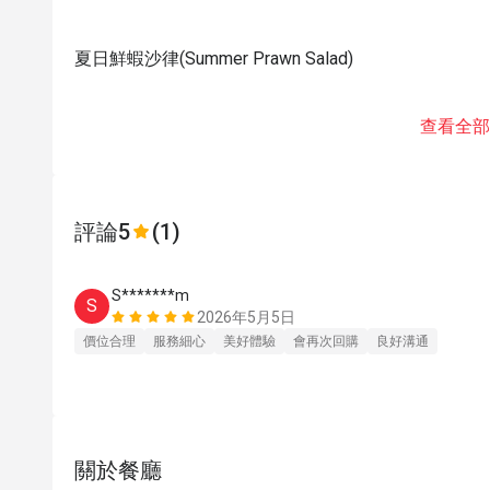
夏日鮮蝦沙律(Summer Prawn Salad)
查看全部
評論
5
(1)
S*******m
S
2026年5月5日
價位合理
服務細心
美好體驗
會再次回購
良好溝通
關於餐廳