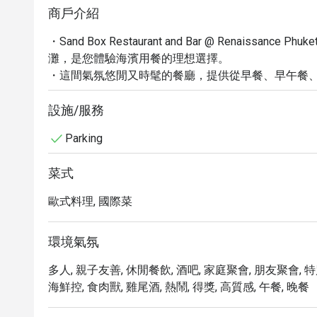
商戶介紹
・Sand Box Restaurant and Bar @ Renaissanc
灘，是您體驗海濱用餐的理想選擇。

・這間氣氛悠閒又時髦的餐廳，提供從早餐、早午餐
蕾。

・從網友熱烈推薦的美味披薩、新鮮海鮮，到口感細膩
設施/服務
・在欣賞壯闊海景的同時，您還能品嚐到各式經典調
Parking
您的夜晚。

・特別推薦您品嚐店內的招牌披薩和特色海鮮料理，絕
菜式
・透過 Eatigo 預訂，您可享最高 5 折的獨家優
歐式料理, 國際菜
環境氣氛
多人, 親子友善, 休閒餐飲, 酒吧, 家庭聚會, 朋友聚會, 特
海鮮控, 食肉獸, 雞尾酒, 熱鬧, 得獎, 高質感, 午餐, 晚餐