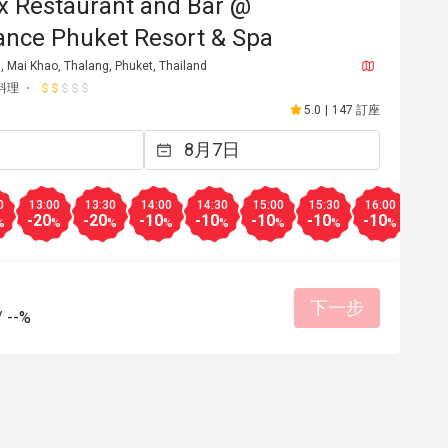
x Restaurant and Bar @
ance Phuket Resort & Spa
 Mai Khao, Thalang, Phuket, Thailand
料理
5.0
|
147 訂座
0
13:00
13:30
14:00
14:30
15:00
15:30
16:00
16:3
-20
-20
-10
-10
-10
-10
-10
-10
%
%
%
%
%
%
%
%
下一步
/
--%