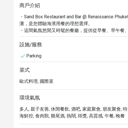
商戶介紹
・Sand Box Restaurant and Bar @ Renaissanc
灘，是您體驗海濱用餐的理想選擇。

・這間氣氛悠閒又時髦的餐廳，提供從早餐、早午餐
蕾。

・從網友熱烈推薦的美味披薩、新鮮海鮮，到口感細膩
設施/服務
・在欣賞壯闊海景的同時，您還能品嚐到各式經典調
Parking
您的夜晚。

・特別推薦您品嚐店內的招牌披薩和特色海鮮料理，絕
菜式
・透過 Eatigo 預訂，您可享最高 5 折的獨家優
歐式料理, 國際菜
環境氣氛
多人, 親子友善, 休閒餐飲, 酒吧, 家庭聚會, 朋友聚會, 特
海鮮控, 食肉獸, 雞尾酒, 熱鬧, 得獎, 高質感, 午餐, 晚餐