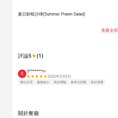
夏日鮮蝦沙律(Summer Prawn Salad)
查看全部
評論
5
(1)
S*******m
S
2026年5月5日
價位合理
服務細心
美好體驗
會再次回購
良好溝通
關於餐廳