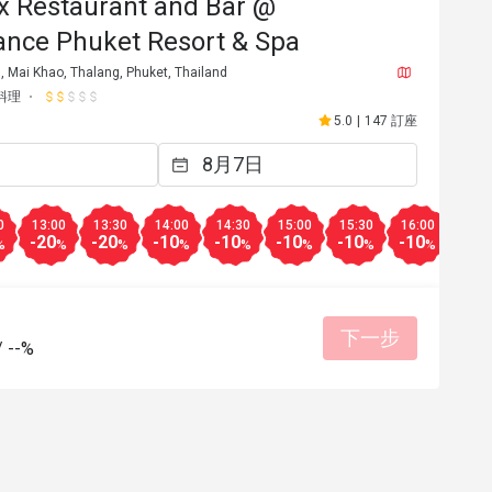
x Restaurant and Bar @
ance Phuket Resort & Spa
 Mai Khao, Thalang, Phuket, Thailand
料理
5.0
|
147 訂座
0
13:00
13:30
14:00
14:30
15:00
15:30
16:00
16:3
-20
-20
-10
-10
-10
-10
-10
-10
%
%
%
%
%
%
%
%
下一步
/
--%