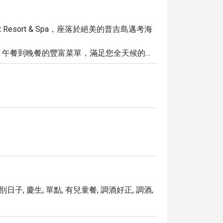
e Phuket Resort & Spa，座落於絕美的普吉島邁考海
、午餐到晚餐的豐富菜單，滿足您全天候的味
的甜點，每一道菜都精心製作。

酒與精選葡萄酒，讓浪漫氛圍與現場音樂點亮
對是您難忘的美食體驗。

惠，為您的普吉島之旅增添更多美味與價值。
別日子, 慶生, 單點, 有兒童餐, 調酒好正, 調酒,