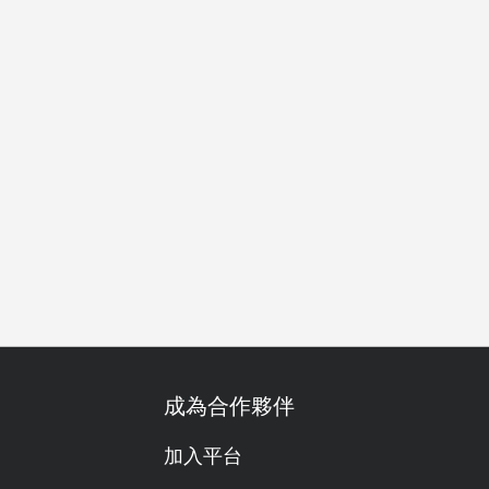
食友善
有兒童餐
威士忌
雞尾酒
得獎
早餐
早午
成為合作夥伴
加入平台