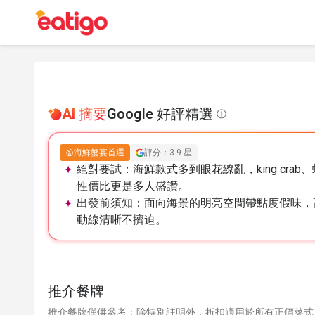
AI 摘要
Google 好評精選
海鮮蟹宴首選
評分：3.9 星
絕對要試：
海鮮款式多到眼花繚亂，king cr
性價比更是多人盛讚。
出發前須知：
面向海景的明亮空間帶點度假味，
動線清晰不擠迫。
推介餐牌
推介餐牌僅供參考；除特別註明外，折扣適用於所有正價菜式