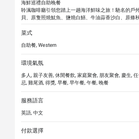
海鮮巡禮自助晚餐

聆渢咖啡廳引領您踏上一趟海洋鮮味之旅！馳名的戶
貝、原隻照燒魷魚、鹽燒白鱔、牛油蒜香沙白、原條
合，為味蕾帶來極致享受。每位賓客尊享主廚悉心呈獻
蝦交織出奢華滋味，令人一試傾心。

菜式
熱葷系列特別加入滋陰養顏的姬松茸赤肉燉竹絲雞，
自助餐, Western
養生滋味。甜品方面，必試輕盈綿密、蛋香馥郁的自
佳。

週末及公眾假期，炭烤區更有原隻炭烤乳豬，皮脆肉
環境氣氛
多人, 親子友善, 休閒餐飲, 家庭聚會, 朋友聚會, 慶生, 
忌, 雞尾酒, 得獎, 早餐, 早午餐, 午餐, 晚餐
服務語言
英語, 中文
付款選擇