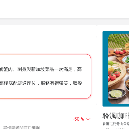
ab、螃蟹肉、刺身與新加坡菜品一次滿足，高
高樓底配舒適座位，服務有禮帶笑，取餐
聆渢咖啡
-50 %
香港屯門青山公路
，詳情請參閱商戶細則