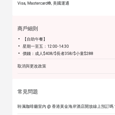
Visa, Mastercard®, 美國運通
商戶細則
【自助午餐】
星期一至五：12:00-14:30
價錢：成人$408/$長者358/$小童$288
星期六及公眾假期：12:00-14:30
取消與更改政策
價錢：成人$508/長者$438/小童$368
【自助晚餐】
星期一至四：18:00-21:30
價錢：成人$738/長者$548/小童$438
常見問題
星期五至日及公眾假期：18:00-21:30
價錢：成人798/長者618/小童$498
聆渢咖啡廳室內 @ 香港黃金海岸酒店開放線上預訂嗎