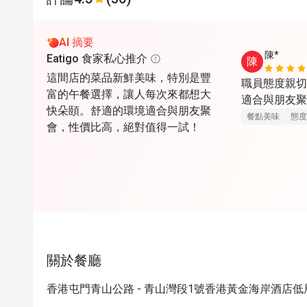
AI 摘要
陳*
Eatigo 食家私心推介
陳
這間店的菜品新鮮美味，特別是豐
職員態度親切
富的午餐選擇，讓人每次來都想大
適合與朋友聚
快朵頤。舒適的環境適合與朋友聚
餐點美味
態度
會，性價比高，絕對值得一試！
關於餐廳
香港屯門青山公路 - 青山灣段1號香港黃金海岸酒店低