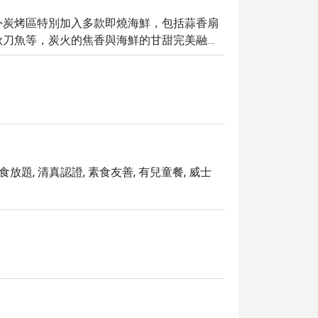
外炭烤區特別加入多款即燒海鮮，包括蒜香扇
秋刀魚等，炭火的焦香與海鮮的甘甜完美融
的法式焗龍蝦米多乙客， 濃郁醬汁與細嫩龍
及矜貴上乘的鮑汁花膠炆海參，為自助餐增添
家製梳乎厘班戟，佐以糖漿及水果，風味更
嫩、香氣馥郁，讓美味升華，締造非凡享受。
任食放題, 清真認證, 素食友善, 有兒童餐, 威士