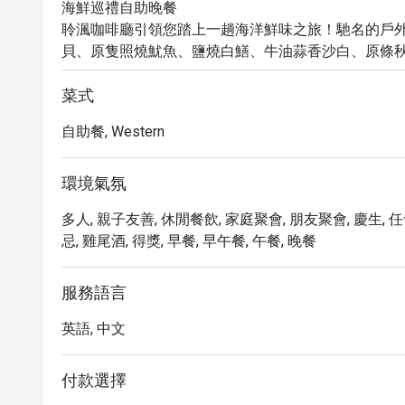
海鮮巡禮自助晚餐

聆渢咖啡廳引領您踏上一趟海洋鮮味之旅！馳名的戶
貝、原隻照燒魷魚、鹽燒白鱔、牛油蒜香沙白、原條
合，為味蕾帶來極致享受。每位賓客尊享主廚悉心呈獻
蝦交織出奢華滋味，令人一試傾心。

菜式
熱葷系列特別加入滋陰養顏的姬松茸赤肉燉竹絲雞，
自助餐, Western
養生滋味。甜品方面，必試輕盈綿密、蛋香馥郁的自
佳。

週末及公眾假期，炭烤區更有原隻炭烤乳豬，皮脆肉
環境氣氛
多人, 親子友善, 休閒餐飲, 家庭聚會, 朋友聚會, 慶生, 
忌, 雞尾酒, 得獎, 早餐, 早午餐, 午餐, 晚餐
服務語言
英語, 中文
付款選擇