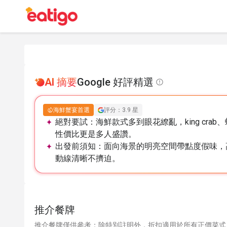
AI 摘要
Google 好評精選
海鮮蟹宴首選
評分：3.9 星
絕對要試：
海鮮款式多到眼花繚亂，king cr
性價比更是多人盛讚。
出發前須知：
面向海景的明亮空間帶點度假味，
動線清晰不擠迫。
推介餐牌
推介餐牌僅供參考；除特別註明外，折扣適用於所有正價菜式