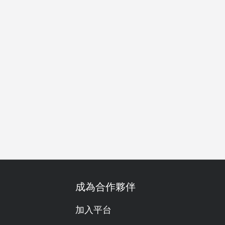
食友善
有兒童餐
威士忌
雞尾酒
得獎
早餐
早午
成為合作夥伴
加入平台