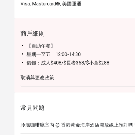
Visa, Mastercard®, 美國運通
商戶細則
【自助午餐】
星期一至五：12:00-14:30
價錢：成人$408/$長者358/$小童$288
星期六及公眾假期：12:00-14:30
取消與更改政策
價錢：成人$508/長者$438/小童$368
【自助晚餐】
星期一至四：18:00-21:30
價錢：成人$738/長者$548/小童$438
常見問題
星期五至日及公眾假期：18:00-21:30
價錢：成人798/長者618/小童$498
聆渢咖啡廳室內 @ 香港黃金海岸酒店開放線上預訂嗎