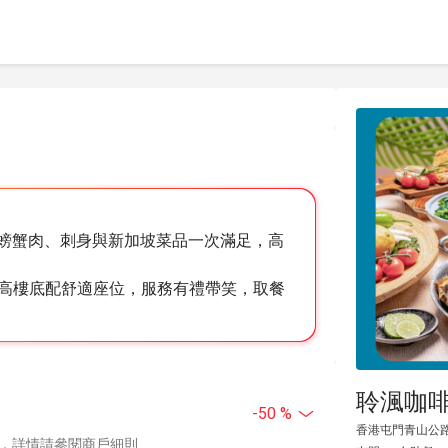
ab、螃蟹肉、刺身與新加坡菜品一次滿足，高
高樓底配舒適座位，服務有禮帶笑，取餐
聆渢咖啡
-50 %
香港屯門青山公路
，詳情請參閱商戶細則