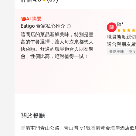
AI 摘要
陳*
Eatigo 食家私心推介
陳
這間店的菜品新鮮美味，特別是豐
職員態度親切
富的午餐選擇，讓人每次來都想大
適合與朋友聚
快朵頤。舒適的環境適合與朋友聚
餐點美味
態度
會，性價比高，絕對值得一試！
關於餐廳
香港屯門青山公路 - 青山灣段1號香港黃金海岸酒店低