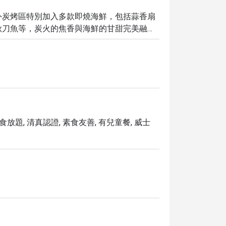
外炭烤區特別加入多款即燒海鮮，包括蒜香扇
秋刀魚等，炭火的焦香與海鮮的甘甜完美融
的法式焗龍蝦米多乙客， 濃郁醬汁與細嫩龍
及矜貴上乘的鮑汁花膠炆海參，為自助餐增添
家製梳乎厘班戟，佐以糖漿及水果，風味更
嫩、香氣馥郁，讓美味升華，締造非凡享受。
任食放題, 清真認證, 素食友善, 有兒童餐, 威士