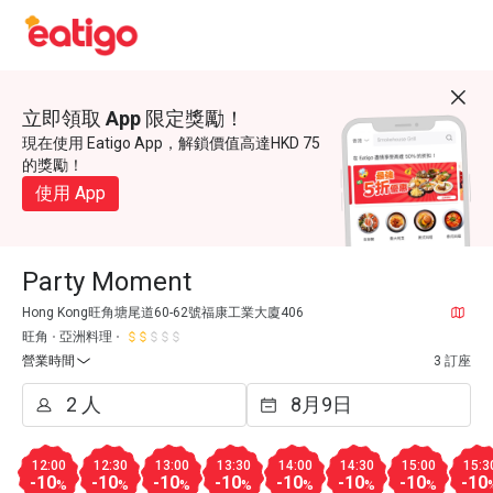
立即領取 App 限定獎勵！
現在使用 Eatigo App，解鎖價值高達HKD 75
的獎勵！
使用 App
Party Moment
Hong Kong旺角塘尾道60-62號福康工業大廈406
旺角
亞洲料理
營業時間
3 訂座
12:00
12:30
13:00
13:30
14:00
14:30
15:00
15:3
-10
-10
-10
-10
-10
-10
-10
-10
%
%
%
%
%
%
%