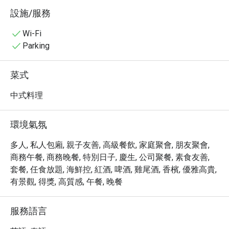
求。餐廳以精湛的烹飪技藝和優質的食材聞名，招牌菜包
設施/服務
括脆皮燒肉、蜜汁叉燒和各式精美點心，每一道菜都值得
細細品味。

Wi-Fi
・預訂 Bai Yun，享受高達 5 折的超值優惠！讓您在高空美
Parking
景中品嚐頂級粵菜，體驗非凡的用餐享受。
菜式
中式料理
環境氣氛
多人, 私人包廂, 親子友善, 高級餐飲, 家庭聚會, 朋友聚會,
商務午餐, 商務晚餐, 特別日子, 慶生, 公司聚餐, 素食友善,
套餐, 任食放題, 海鮮控, 紅酒, 啤酒, 雞尾酒, 香檳, 優雅高貴,
有景觀, 得獎, 高質感, 午餐, 晚餐
服務語言