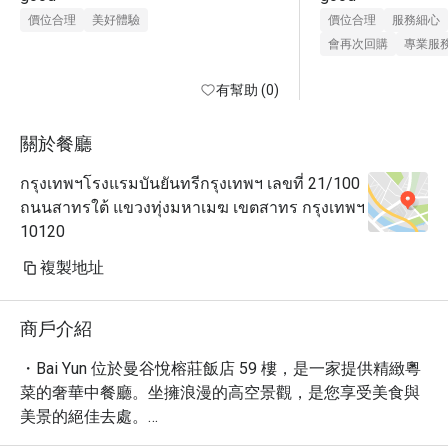
價位合理
美好體驗
價位合理
服務細心
會再次回購
專業服
有幫助 (0)
關於餐廳
กรุงเทพฯโรงแรมบันยันทรีกรุงเทพฯ เลขที่ 21/100
ถนนสาทรใต้ แขวงทุ่งมหาเมฆ เขตสาทร กรุงเทพฯ
10120
複製地址
商戶介紹
・Bai Yun 位於曼谷悅榕莊飯店 59 樓，是一家提供精緻粵
菜的奢華中餐廳。坐擁浪漫的高空景觀，是您享受美食與
美景的絕佳去處。

・無論是商務宴請或情侶約會，Bai Yun 都能滿足您的需