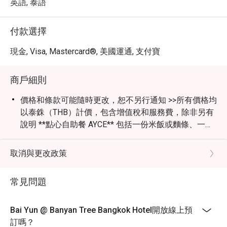
英語, 泰語
付款選擇
現金, Visa, Mastercard®, 美國運通, 支付寶
商戶細則
價格和條款可能隨時更改，恕不另行通知 >>所有價格均
以泰銖（THB）計價，包含增值稅和服務費，除非另有
說明 **點心自助餐 AYCE** 包括一份米飯或麵條、一份
湯和一份甜點 >>折扣僅適用於點心自助餐 AYCE，不能
與單點菜單、飲品和餐廳的其他促銷活動同時使用 >>兒
取消與更改政策
童政策：4-11歲兒童按半價收費（Eatigo折扣不適用於
兒童價格）；12歲及以上兒童按成人標準收費 >>特別
常見問題
節日和公共假期的價格可能隨時更改，恕不另行通知 >>
白雲餐廳著裝要求為非正式休閒裝（運動服裝或運動型
穿著、拖鞋、沙灘拖鞋、人字拖和露趾男士運動鞋不允
Bai Yun @ Banyan Tree Bangkok Hotel開放線上預
許進入）
訂嗎？