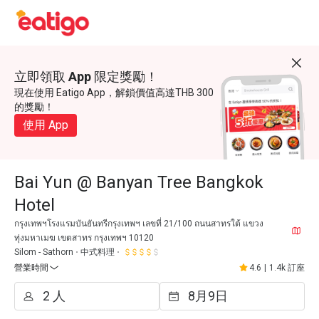
立即領取 App 限定獎勵！
現在使用 Eatigo App，解鎖價值高達THB 300
的獎勵！
使用 App
Bai Yun @ Banyan Tree Bangkok
Hotel
กรุงเทพฯโรงแรมบันยันทรีกรุงเทพฯ เลขที่ 21/100 ถนนสาทรใต้ แขวง
ทุ่งมหาเมฆ เขตสาทร กรุงเทพฯ 10120
Silom - Sathorn
中式料理
營業時間
4.6
|
1.4k 訂座