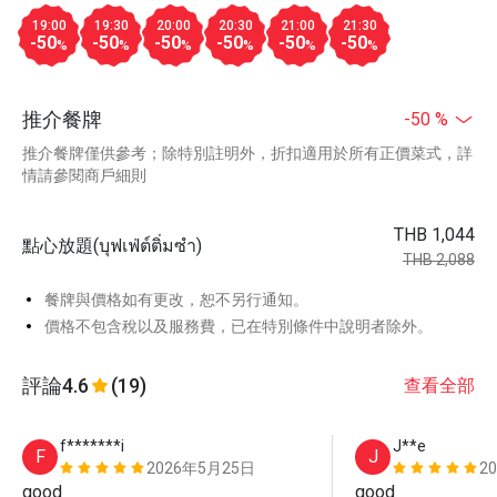
19:00
19:30
20:00
20:30
21:00
21:30
-50
-50
-50
-50
-50
-50
%
%
%
%
%
%
推介餐牌
-50 %
推介餐牌僅供參考；除特別註明外，折扣適用於所有正價菜式，詳
情請參閱商戶細則
THB 1,044
點心放題(บุฟเฟ่ต์ติ่มซำ)
THB 2,088
餐牌與價格如有更改，恕不另行通知。
價格不包含稅以及服務費，已在特別條件中說明者除外。
評論
4.6
(19)
查看全部
f*******i
J**e
F
J
2026年5月25日
2
good
good