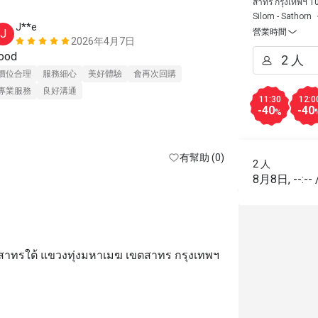
สาทร กรุงเทพฯ 1
Silom - Sathorn
J**e
r****n
J
R
營業時間
2026年4月7日
ood
We love the 
for everyone,
價位合理
服務細心
美好體驗
會再次回購
very nice an
專業服務
良好溝通
11:30
12:0
been there fo
-40
-40
%
catering of t
價位合理
服
made the room
專業服務
良
有幫助 (0)
chairs and cu
2 人
sitting much, 
8月8日
,
--:--
The food were
when not too
concern and c
Above all, if
นสาทรใต้ แขวงทุ่งมหาเมฆ เขตสาทร กรุงเทพฯ
something mo
make your res