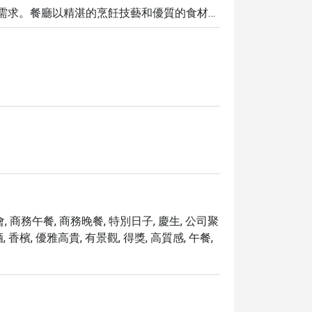
您的需求。餐廳以精湛的烹飪技藝和優質的食材聞
每一道菜都值得細細品味。

您在高空美景中品嚐頂級粵菜，體驗非凡的用餐享
, 商務午餐, 商務晚餐, 特別日子, 慶生, 公司聚
, 香檳, 優雅高貴, 有景觀, 得獎, 高質感, 午餐,