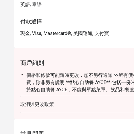
英語, 泰語
付款選擇
現金, Visa, Mastercard®, 美國運通, 支付寶
商戶細則
價格和條款可能隨時更改，恕不另行通知 >>所有價
費，除非另有說明 **點心自助餐 AYCE** 包括
於點心自助餐 AYCE，不能與單點菜單、飲品和餐廳
歲兒童按半價收費（Eatigo折扣不適用於兒童價格
日和公共假期的價格可能隨時更改，恕不另行通知 
取消與更改政策
裝或運動型穿著、拖鞋、沙灘拖鞋、人字拖和露趾