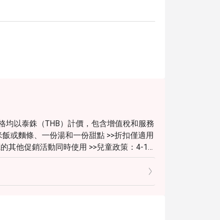
格均以泰銖（THB）計價，包含增值稅和服務
一份米飯或麵條、一份湯和一份甜點 >>折扣僅適用
的其他促銷活動同時使用 >>兒童政策：4-11
）；12歲及以上兒童按成人標準收費 >>特別節
>>白雲餐廳著裝要求為非正式休閒裝（運動服
男士運動鞋不允許進入）