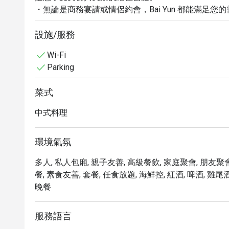
・無論是商務宴請或情侶約會，Bai Yun 都能滿足
名，招牌菜包括脆皮燒肉、蜜汁叉燒和各式精美點心，
・預訂 Bai Yun，享受高達 5 折的超值優惠！讓
設施/服務
受。
Wi-Fi
Parking
菜式
中式料理
環境氣氛
多人, 私人包廂, 親子友善, 高級餐飲, 家庭聚會, 朋友聚會
餐, 素食友善, 套餐, 任食放題, 海鮮控, 紅酒, 啤酒, 雞尾酒
晚餐
服務語言