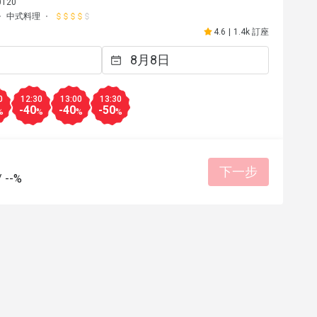
0120
中式料理
w****
W
4.6
|
1.4k 訂座
2026年1月18日
2025年9
service there. Thank you so much 
Please notify to customer
 especially Koon Cin. She was 
service is ends at 2pm.
d remember us even we haven't 
美好體驗
0
12:30
13:00
13:30
r a long while. However, the 
-40
-40
-50
%
%
%
%
ables to preserve a lot of guests 
務細心
美好體驗
會再次回購
 less beautiful view. Also the 
好溝通
shions are not comfortable for 
有幫助 (0)
下一步
they're a bit hard and too straight. 
/
--%
 not that bad but not that good 
 many customers. You should 
ontrol the qualities of them. 
 you can put new more menus, or 
re simply but delicious would 
taurant is interesting than others. 
Thanm you for all stuffs anyway. They're great! 