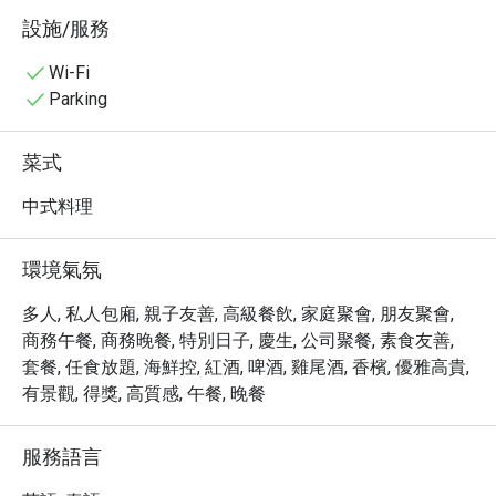
求。餐廳以精湛的烹飪技藝和優質的食材聞名，招牌菜包
設施/服務
括脆皮燒肉、蜜汁叉燒和各式精美點心，每一道菜都值得
細細品味。

Wi-Fi
・預訂 Bai Yun，享受高達 5 折的超值優惠！讓您在高空美
Parking
景中品嚐頂級粵菜，體驗非凡的用餐享受。
菜式
中式料理
環境氣氛
多人, 私人包廂, 親子友善, 高級餐飲, 家庭聚會, 朋友聚會,
商務午餐, 商務晚餐, 特別日子, 慶生, 公司聚餐, 素食友善,
套餐, 任食放題, 海鮮控, 紅酒, 啤酒, 雞尾酒, 香檳, 優雅高貴,
有景觀, 得獎, 高質感, 午餐, 晚餐
服務語言