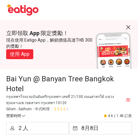
立即領取 App 限定獎勵！
現在使用 Eatigo App，解鎖價值高達THB 300
的獎勵！
使用 App
Bai Yun @ Banyan Tree Bangkok
Hotel
กรุงเทพฯโรงแรมบันยันทรีกรุงเทพฯ เลขที่ 21/100 ถนนสาทรใต้ แขวง
ทุ่งมหาเมฆ เขตสาทร กรุงเทพฯ 10120
Silom - Sathorn
中式料理
營業時間
4.6
|
1.4k 訂座