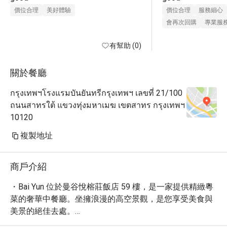
價位合理
美好體驗
價位合理
服務細心
會再次回購
專業服
有幫助 (0)
關於餐廳
กรุงเทพฯโรงแรมบันยันทรีกรุงเทพฯ เลขที่ 21/100
ถนนสาทรใต้ แขวงทุ่งมหาเมฆ เขตสาทร กรุงเทพฯ
10120
複製地址
商戶介紹
・Bai Yun 位於曼谷悅榕莊飯店 59 樓，是一家提供精緻粵
菜的奢華中餐廳。坐擁浪漫的高空景觀，是您享受美食與
美景的絕佳去處。

・無論是商務宴請或情侶約會，Bai Yun 都能滿足您的需