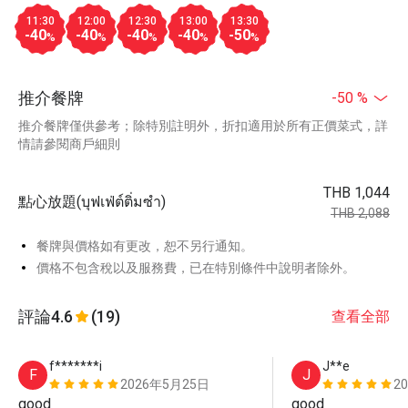
11:30
12:00
12:30
13:00
13:30
-40
-40
-40
-40
-50
%
%
%
%
%
推介餐牌
-50 %
推介餐牌僅供參考；除特別註明外，折扣適用於所有正價菜式，詳
情請參閱商戶細則
THB 1,044
點心放題(บุฟเฟ่ต์ติ่มซำ)
THB 2,088
餐牌與價格如有更改，恕不另行通知。
價格不包含稅以及服務費，已在特別條件中說明者除外。
評論
4.6
(19)
查看全部
f*******i
J**e
F
J
2026年5月25日
2
good
good