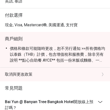
英語, 泰語
付款選擇
現金, Visa, Mastercard®, 美國運通, 支付寶
商戶細則
價格和條款可能隨時更改，恕不另行通知 >>所有價格均
以泰銖（THB）計價，包含增值稅和服務費，除非另有
說明 **點心自助餐 AYCE** 包括一份米飯或麵條、一份
湯和一份甜點 >>折扣僅適用於點心自助餐 AYCE，不能
與單點菜單、飲品和餐廳的其他促銷活動同時使用 >>兒
取消與更改政策
童政策：4-11歲兒童按半價收費（Eatigo折扣不適用於
兒童價格）；12歲及以上兒童按成人標準收費 >>特別
常見問題
節日和公共假期的價格可能隨時更改，恕不另行通知 >>
白雲餐廳著裝要求為非正式休閒裝（運動服裝或運動型
穿著、拖鞋、沙灘拖鞋、人字拖和露趾男士運動鞋不允
Bai Yun @ Banyan Tree Bangkok Hotel開放線上預
許進入）
訂嗎？