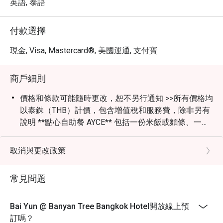
英語, 泰語
付款選擇
現金, Visa, Mastercard®, 美國運通, 支付寶
商戶細則
價格和條款可能隨時更改，恕不另行通知 >>所有價格均
以泰銖（THB）計價，包含增值稅和服務費，除非另有
說明 **點心自助餐 AYCE** 包括一份米飯或麵條、一份
湯和一份甜點 >>折扣僅適用於點心自助餐 AYCE，不能
與單點菜單、飲品和餐廳的其他促銷活動同時使用 >>兒
取消與更改政策
童政策：4-11歲兒童按半價收費（Eatigo折扣不適用於
兒童價格）；12歲及以上兒童按成人標準收費 >>特別
常見問題
節日和公共假期的價格可能隨時更改，恕不另行通知 >>
白雲餐廳著裝要求為非正式休閒裝（運動服裝或運動型
穿著、拖鞋、沙灘拖鞋、人字拖和露趾男士運動鞋不允
Bai Yun @ Banyan Tree Bangkok Hotel開放線上預
許進入）
訂嗎？