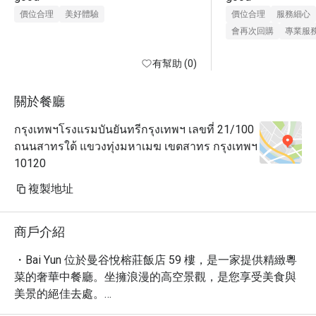
價位合理
美好體驗
價位合理
服務細心
會再次回購
專業服
有幫助 (0)
關於餐廳
กรุงเทพฯโรงแรมบันยันทรีกรุงเทพฯ เลขที่ 21/100
ถนนสาทรใต้ แขวงทุ่งมหาเมฆ เขตสาทร กรุงเทพฯ
10120
複製地址
商戶介紹
・Bai Yun 位於曼谷悅榕莊飯店 59 樓，是一家提供精緻粵
菜的奢華中餐廳。坐擁浪漫的高空景觀，是您享受美食與
美景的絕佳去處。

・無論是商務宴請或情侶約會，Bai Yun 都能滿足您的需