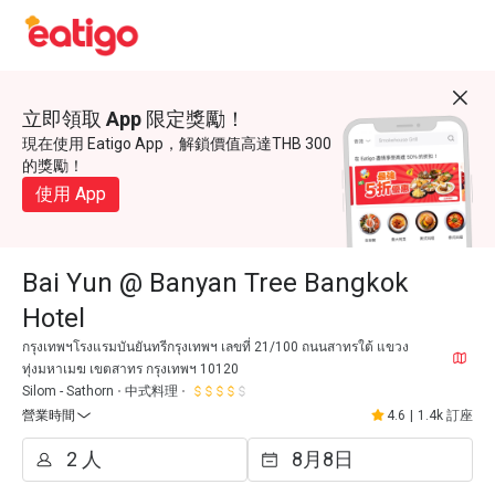
立即領取 App 限定獎勵！
現在使用 Eatigo App，解鎖價值高達THB 300
的獎勵！
使用 App
Bai Yun @ Banyan Tree Bangkok
Hotel
กรุงเทพฯโรงแรมบันยันทรีกรุงเทพฯ เลขที่ 21/100 ถนนสาทรใต้ แขวง
ทุ่งมหาเมฆ เขตสาทร กรุงเทพฯ 10120
Silom - Sathorn
中式料理
營業時間
4.6
|
1.4k 訂座