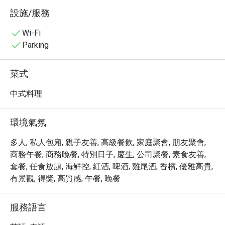
求。餐廳以精湛的烹飪技藝和優質的食材聞名，招牌菜包
設施/服務
括脆皮燒肉、蜜汁叉燒和各式精美點心，每一道菜都值得
細細品味。

Wi-Fi
・預訂 Bai Yun，享受高達 5 折的超值優惠！讓您在高空美
Parking
景中品嚐頂級粵菜，體驗非凡的用餐享受。
菜式
中式料理
環境氣氛
多人, 私人包廂, 親子友善, 高級餐飲, 家庭聚會, 朋友聚會,
商務午餐, 商務晚餐, 特別日子, 慶生, 公司聚餐, 素食友善,
套餐, 任食放題, 海鮮控, 紅酒, 啤酒, 雞尾酒, 香檳, 優雅高貴,
有景觀, 得獎, 高質感, 午餐, 晚餐
服務語言