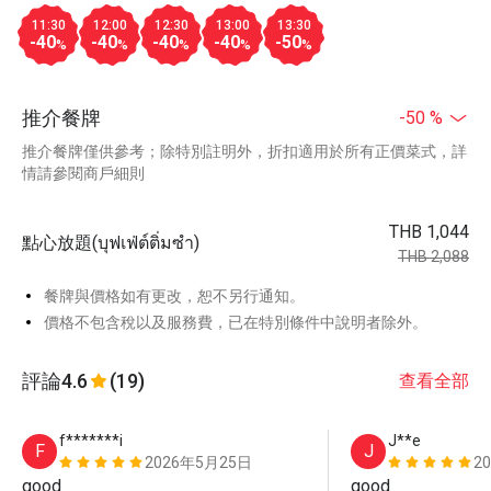
11:30
12:00
12:30
13:00
13:30
-40
-40
-40
-40
-50
%
%
%
%
%
推介餐牌
-50 %
推介餐牌僅供參考；除特別註明外，折扣適用於所有正價菜式，詳
情請參閱商戶細則
THB 1,044
點心放題(บุฟเฟ่ต์ติ่มซำ)
THB 2,088
餐牌與價格如有更改，恕不另行通知。
價格不包含稅以及服務費，已在特別條件中說明者除外。
評論
4.6
(19)
查看全部
f*******i
J**e
F
J
2026年5月25日
2
good
good