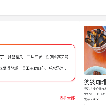
奶香布丁，擺盤精美、口味平衡，性價比高又滿
氛溫暖靜謐，員工主動細心、補水迅速，
婆婆珈
香港尖沙咀彌敦道17
尖沙咀
日式料
查看全部
營業時間