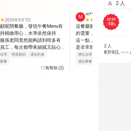
m******o
M
20:00
2025年9月7日
2025年8月
-10
%
顧呢間餐廳，發現午餐Menu有
這餐廳服務非常好，很細
持精緻用心，水準依然保持
的需要，確保提供足夠的
服係老闆竟然能夠請到咁多有
這一點，絕對一讚，因對
2 人
員工，每次都帶來細膩又貼心
是非常體貼，而且她/他們
8月9日
,
--:--
份量雖然唔算大，但質素佳，
感受到那份真誠，配合整
合理
態度親切
適合約會
價位合理
態度親切
適合約會
牌甜品餐，屋企人平時對甜品
覺非常舒服自在; 食物方
聚餐
適合聚餐
都讚不絕口，因為甜度剛好，
有幫助 (2)
而味道，部份都能滿足到我
嘅精髓，令人回味無窮。

少有驚喜; 絕對值得支持
次認識嘅Mike，每次佢解說
分細心，另一位服務姐姐笑容親切
到賓至如歸。難怪餐廳連續兩
一班盡心盡力嘅員工，成功留