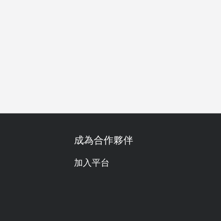
友善
單點
舒適的
高質感
午餐
晚餐
宵夜
成為合作夥伴
加入平台