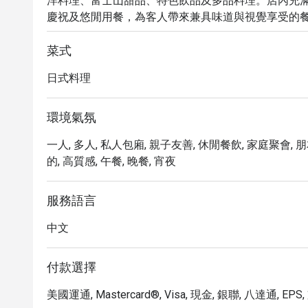
洋料理、富士山甜品、特色飲品及多品料理。店內充
慶祝及悠閒用餐，為客人帶來兼具味道與視覺享受的
菜式
日式料理
環境氣氛
一人, 多人, 私人包廂, 親子友善, 休閒餐飲, 家庭聚會, 朋
的, 高質感, 午餐, 晚餐, 宵夜
服務語言
中文
付款選擇
美國運通, Mastercard®, Visa, 現金, 銀聯, 八達通, EP