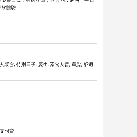
滿懷舊日式喫茶店氛圍，適合朋友聚會、生日
餐飲體驗。
友聚會, 特別日子, 慶生, 素食友善, 單點, 舒適
S, 支付寶