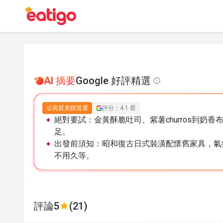
AI 摘要
Google 好評精選
高質美饌首選
評分：4.1 星
絕對要試：
金黃酥脆吐司、紫薯churros到
足。
出發前須知：
昭和復古日式裝潢配懷舊家具，氣
不用久等。
評論
5
(21)