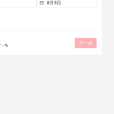
K*******n
K
11日
2025年8月2日
心，經常注意到你
服務態度良好，特別係一位年輕男職員
青瓜或碟豆花水，
是我人生目前遇到過態度最良好的服務
沒有點餐飲的顧客
員，他的態度好得令我有點不好意思，
的對話方式，都能
暖了我的心，哈哈！
下一步
/
--%
體環境，令用餐感
環境整潔
價位合理
態度親切
適合聚餐
面，賣相用心制作，
"個人口味"，有些
有幫助 (1)
有幫助
的一家小店。