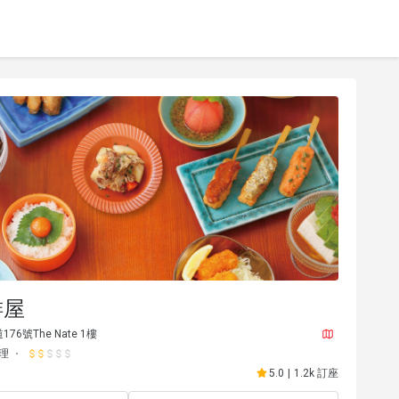
琲屋
6號The Nate 1樓
理
5.0
|
1.2k 訂座