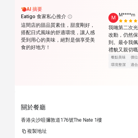
AI 摘要
M****m
Eatigo 食家私心推介
M
這間店的甜品質素佳，甜度剛好，
我哋第二次光
搭配日式風味的舒適環境，讓人感
改動，仍然保
受到用心的美味，絕對是個享受美
到。最令我佩
食的好地方！
禮貌又親切嘅
嘅服務。食物
餐點美味
價位
今次仲試咗招
環境整潔
適合
一般，但今次
完全展現甜品
順道探望咗上
Menu都十
關於餐廳
有禮，令人感
年獲獎，依靠
香港尖沙咀彌敦道176號The Nate 1樓
複製地址