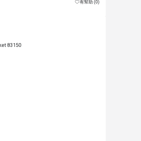
有幫助 (0)
😋😋😘 было
большое , б
uket 83150