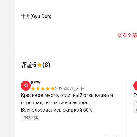
牛丼(Gyu Don)
查看全部
評論
5
(8)
Ю**я
Ю
2026年7月20日
Красивое место, отличный отзывчивый 
персонал, очень вкусная еда . 
Воспользовались скидкой 50%
餐點美味