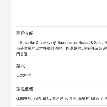
商戶介紹
・Bosu Bar & Izakaya @ Baan Laimai Resort & 
備受讚譽的日本餐廳與酒吧。以卓越的5星好評及超過
門首選。

・沉浸在輕鬆舒適的氛圍中，品嚐精緻小菜、咖啡、
推薦的調酒和壽司捲，為您的味蕾帶來無與倫比的享
菜式
費停車位。

日式料理
・透過 Eatigo 預訂 Bosu Bar & Izakaya，
添更多驚喜與價值。
環境氣氛
休閒餐飲, 酒吧, 單點, 調酒好正, 調酒, 海鮮控, 啤酒, 紅酒