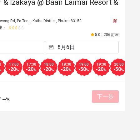
 & Izakaya @ Baan Laimai Resort &
ong Rd, Pa Tong, Kathu District, Phuket 83150
理
5.0
|
286 訂座
0
17:00
17:30
18:00
18:30
19:00
19:30
20:00
20:3
-20
-20
-20
-20
-50
-20
-50
-20
%
%
%
%
%
%
%
%
a
A**a
A
2025年4月15日
2025年2
下一步
о! Роллы и суши большие и 
This is a gorgeous resta
/
--%
ые! Стейк вагю достойный - 
food. Very fresh and del
жаровне, при желании можно 
here for the second time.
ли дожарить, получить 
excellent.
от заведения 
位合理
態度親切
適合約會
環境整潔
餐點美味
價位合理
態度親
шие суши из макрели и тунца 
適合聚餐