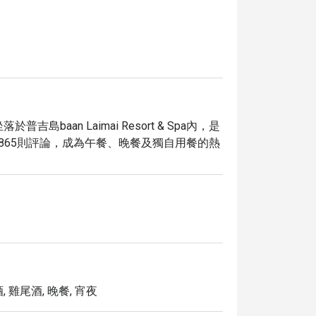
Spa，坐落於普吉島baan Laimai Resort & Spa內，是
865則評論，成為午餐、晚餐及獨自用餐的熱
烈酒、啤酒、葡萄酒及創意雞尾酒。網友大力
受。這裡同時適合親子同樂，並提供充裕的免
即可享受高達 5 折的獨家優惠，為您的普吉島美食之旅增
, 雞尾酒, 晚餐, 宵夜