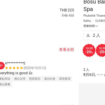
Bosu Bar
Spa
THB 225
THB 450
Phuket66 Thawew
Kathu
日式料
營業時間
16:00
16:3
查看全部
-20
-20
%
H**********E
V******
H
V
2025年10月1日
2 人
Everything is good 👍. 
Очень вкусн
8月6日
,
--:--
очень вкусн
餐點美味
價位合理
態度親切
適合約會
環境整潔
подают  на 
適合聚餐
подогреть и
комплимент 
餐點美味
價
-наивкусней
適合聚餐