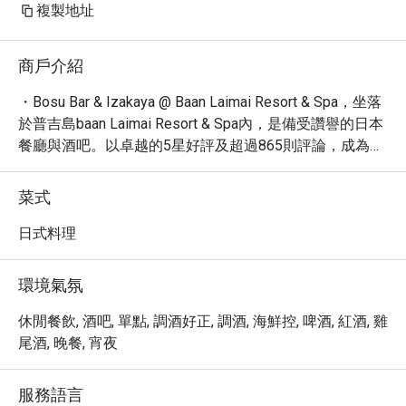
複製地址
商戶介紹
・Bosu Bar & Izakaya @ Baan Laimai Resort & Spa，坐落
於普吉島baan Laimai Resort & Spa內，是備受讚譽的日本
餐廳與酒吧。以卓越的5星好評及超過865則評論，成為午
餐、晚餐及獨自用餐的熱門首選。

・沉浸在輕鬆舒適的氛圍中，品嚐精緻小菜、咖啡、烈
菜式
酒、啤酒、葡萄酒及創意雞尾酒。網友大力推薦的調酒和
壽司捲，為您的味蕾帶來無與倫比的享受。這裡同時適合
日式料理
親子同樂，並提供充裕的免費停車位。

・透過 Eatigo 預訂 Bosu Bar & Izakaya，即可享受高達 5 
環境氣氛
折的獨家優惠，為您的普吉島美食之旅增添更多驚喜與價
值。
休閒餐飲, 酒吧, 單點, 調酒好正, 調酒, 海鮮控, 啤酒, 紅酒, 雞
尾酒, 晚餐, 宵夜
服務語言