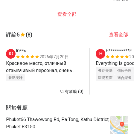
查看全部
評論
5
(8)
查看全部
Ю**я
H**********E
Ю
H
2026年7月20日
2
Красивое место, отличный 
отзывчивый персонал, очень 
餐點美味
價位合理
вкусная еда . Воспользовались 
餐點美味
環境整潔
適合聚餐
скидкой 50%
有幫助 (0)
關於餐廳
Phuket66 Thawewong Rd, Pa Tong, Kathu District,
Phuket 83150