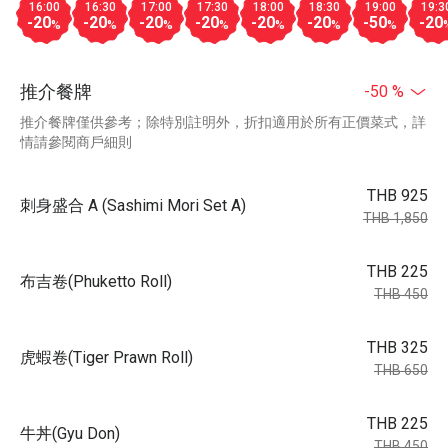
16:00
16:30
17:00
17:30
18:00
18:30
19:00
19:3
-20
-20
-20
-20
-20
-20
-50
-20
%
%
%
%
%
%
%
推介餐牌
-50 %
推介餐牌僅供參考；除特別註明外，折扣適用於所有正價菜式，詳
情請參閱商戶細則
THB 925
刺身盛合 A (Sashimi Mori Set A)
THB 1,850
THB 225
布吉卷(Phuketto Roll)
THB 450
THB 325
虎蝦卷(Tiger Prawn Roll)
THB 650
THB 225
牛丼(Gyu Don)
THB 450