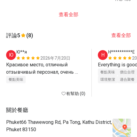
查看全部
評論
5
(8)
查看全部
Ю**я
H**********E
Ю
H
2026年7月20日
2
Красивое место, отличный 
отзывчивый персонал, очень 
餐點美味
價位合理
вкусная еда . Воспользовались 
餐點美味
環境整潔
適合聚餐
скидкой 50%
有幫助 (0)
關於餐廳
Phuket66 Thawewong Rd, Pa Tong, Kathu District,
Phuket 83150