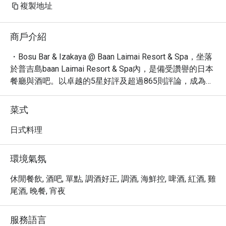
複製地址
商戶介紹
・Bosu Bar & Izakaya @ Baan Laimai Resort & Spa，坐落
於普吉島baan Laimai Resort & Spa內，是備受讚譽的日本
餐廳與酒吧。以卓越的5星好評及超過865則評論，成為午
餐、晚餐及獨自用餐的熱門首選。

・沉浸在輕鬆舒適的氛圍中，品嚐精緻小菜、咖啡、烈
菜式
酒、啤酒、葡萄酒及創意雞尾酒。網友大力推薦的調酒和
壽司捲，為您的味蕾帶來無與倫比的享受。這裡同時適合
日式料理
親子同樂，並提供充裕的免費停車位。

・透過 Eatigo 預訂 Bosu Bar & Izakaya，即可享受高達 5 
環境氣氛
折的獨家優惠，為您的普吉島美食之旅增添更多驚喜與價
值。
休閒餐飲, 酒吧, 單點, 調酒好正, 調酒, 海鮮控, 啤酒, 紅酒, 雞
尾酒, 晚餐, 宵夜
服務語言