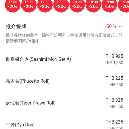
16:00
16:30
17:00
17:30
18:00
18:30
19:00
19:3
-20
-20
-20
-20
-20
-20
-50
-20
%
%
%
%
%
%
%
推介餐牌
-50 %
推介餐牌僅供參考；除特別註明外，折扣適用於所有正價菜式，詳
情請參閱商戶細則
THB 925
刺身盛合 A (Sashimi Mori Set A)
THB 1,850
THB 225
布吉卷(Phuketto Roll)
THB 450
THB 325
虎蝦卷(Tiger Prawn Roll)
THB 650
THB 225
牛丼(Gyu Don)
THB 450