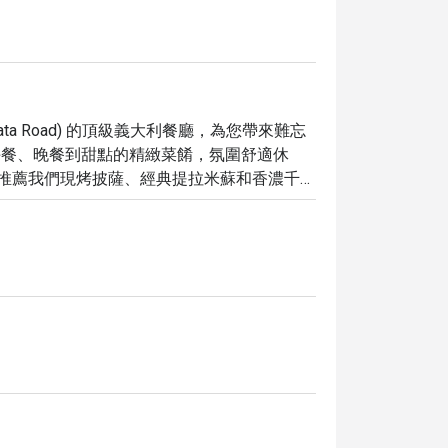
 (Kata Road) 的頂級義大利餐廳，為您帶來難忘
供從午餐、晚餐到甜點的精緻菜餚，氛圍舒適休
評，特別推薦我們現烤披薩、經典提拉米蘇和香濃千層
 Kata @OZO Phuket 都能滿足您的
並設有專屬用餐區，確保您享有最舒適的用餐
與雞尾酒，搭配各式小菜與簡餐，讓您的味蕾
ket，您可以輕鬆享有獨家優惠，最高可享 5 折折扣，讓
食。