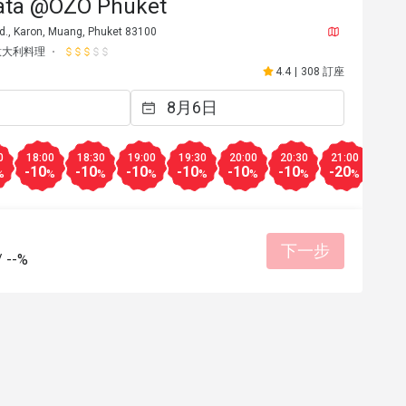
ata @OZO Phuket
d., Karon, Muang, Phuket 83100
意大利料理
4.4
|
308 訂座
0
18:00
18:30
19:00
19:30
20:00
20:30
21:00
21:3
-10
-10
-10
-10
-10
-10
-20
-20
%
%
%
%
%
%
%
%
g******o
下一步
G
/
--%
2024年12月22日
2026年7
Good
位合理
態度親切
適合約會
環境整潔
有幫助 (0)