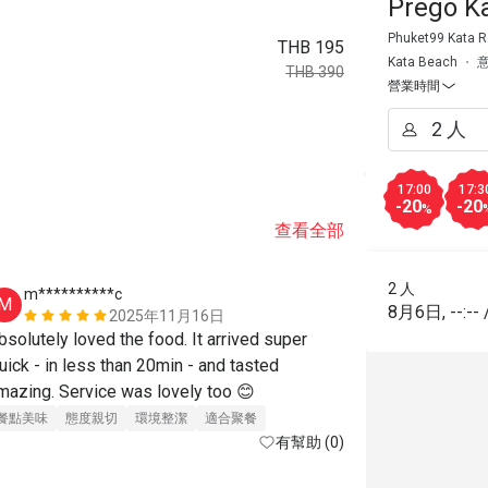
Prego K
Phuket99 Kata R
THB 195
Kata Beach
THB 390
營業時間
17:00
17:3
-20
-20
%
查看全部
2 人
m**********c
l*****2
M
L
8月6日
,
--:--
2025年11月16日
bsolutely loved the food. It arrived super 
❤️
uick - in less than 20min - and tasted 
餐點美味
價
mazing. Service was lovely too 😊
適合聚餐
餐點美味
態度親切
環境整潔
適合聚餐
有幫助 (0)