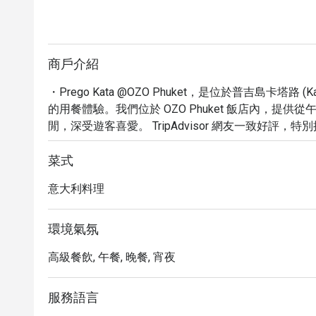
商戶介紹
・Prego Kata @OZO Phuket，是位於普吉島卡塔路
的用餐體驗。我們位於 OZO Phuket 飯店內，提
閒，深受遊客喜愛。 TripAdvisor 網友一致好
麵，絕對是您品嚐正宗義大利美味的首選。

・無論您是獨自探索、與摯友相聚，或與家人一同用餐，Prego
菜式
需求。我們提供室外雅座、外帶、內用及外送服務，
意大利料理
體驗。餐廳備有豐富的酒單，包括精選葡萄酒、啤酒
盡情享受。

・透過 Eatigo 預訂 Prego Kata @OZO Phu
環境氣氛
您以更超值的價格，品嚐普吉島最受歡迎的義大利美
高級餐飲, 午餐, 晚餐, 宵夜
服務語言