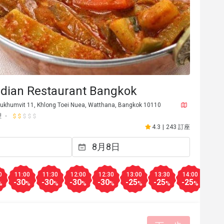
ndian Restaurant Bangkok
ukhumvit 11, Khlong Toei Nuea, Watthana, Bangkok 10110
理
4.3
|
243 訂座
P***y
P
2025年3月11日
2025年1
餐點美味
價位合理
0
11:00
11:30
12:00
12:30
13:00
13:30
14:00
14:3
-30
-30
-30
-30
-25
-25
-25
-25
%
%
%
%
%
%
%
%
有幫助 (0)