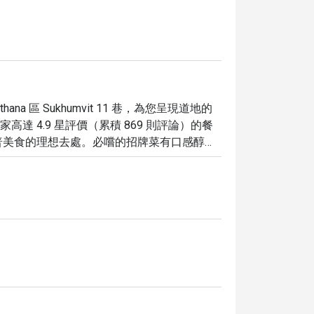
Watthana 區 Sukhumvit 11 巷，為您呈現道地的
高達 4.9 星評價（累積 869 則評論）的餐
普美食的理想去處。必嚐的招牌菜有口感醇厚
素與蔬食料理，滿足所有人的味蕾。我們提供
探索曼谷印度風味的首選。

t Bangkok，立即享有最高 5 折的獨家餐飲優惠，輕鬆體