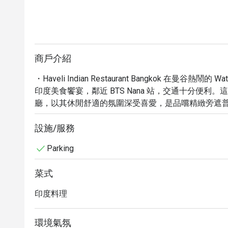
商戶介紹
・Haveli Indian Restaurant Bangkok 在曼谷熱鬧的 
印度美食饗宴，鄰近 BTS Nana 站，交通十分便利。這家
廳，以其休閒舒適的氛圍深受喜愛，是品嚐精緻旁遮
的奶油雞、香濃咖哩雞，以及為素食者準備的豐富全
充足停車位、無障礙通道，並歡迎家庭及團體蒞臨，是
設施/服務
・透過 Eatigo 預訂 Haveli Indian Restauran
Parking
驗令人難忘的印度美食之旅。
菜式
印度料理
環境氣氛