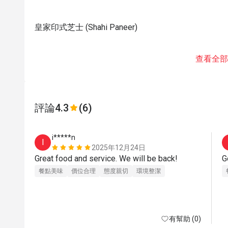
皇家印式芝士 (Shahi Paneer)
查看全部
評論
4.3
(6)
i*****n
I
2025年12月24日
Great food and service. We will be back!
餐點美味
價位合理
態度親切
環境整潔
有幫助 (0)