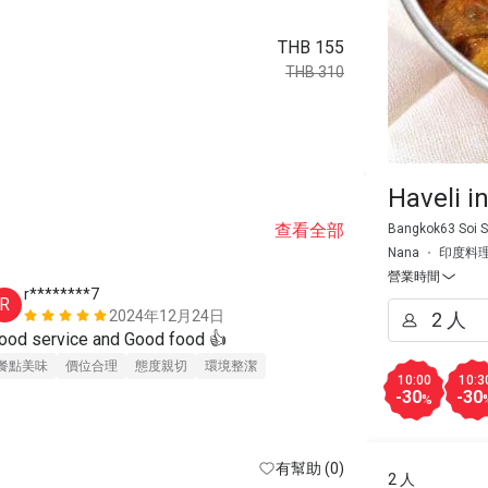
THB 155
THB 310
Haveli i
查看全部
Bangkok63 Soi S
Nana
印度料
營業時間
r********7
S****v
R
S
2024年12月24日
Good service and Good food 👍 
價位合理
餐點美味
價位合理
態度親切
環境整潔
10:00
10:3
-30
-30
%
有幫助 (0)
2 人