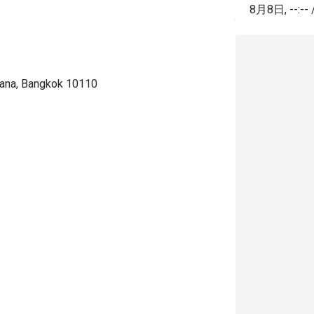
8月8日
,
--:--
hana, Bangkok 10110