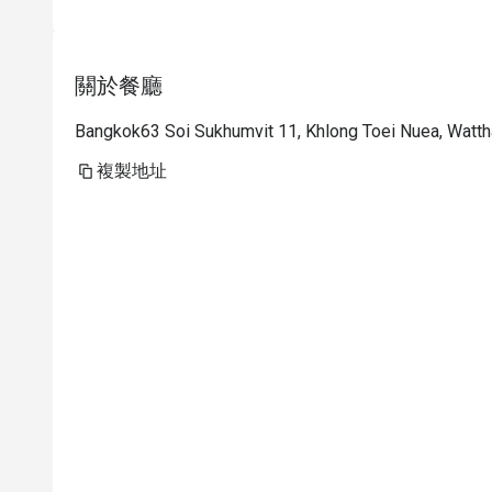
關於餐廳
Bangkok63 Soi Sukhumvit 11, Khlong Toei Nuea, Watt
複製地址