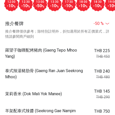
12:00
12:30
13:00
13:30
17:30
18:00
18:30
19:0
-10
-10
-50
-10
-10
-10
-10
-10
%
%
%
%
%
%
%
推介餐牌
-50 %
推介餐牌僅供參考；除特別註明外，折扣適用於所有正價菜式，詳
情請參閱商戶細則
羅望子咖喱配烤豬肉 (Gaeng Tepo Mhoo
THB 225
Yang)
THB 450
泰式辣湯豬肋骨 (Gaeng Ran Juan Seekrong
THB 240
Mhoo)
THB 480
THB 145
茉莉香米 (Dok Mali Yok Manee)
THB 290
羊架配泰式辣醬 (Seekrong Gae Namjim
THB 750