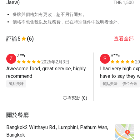
Jaew)
THB 1,500
餐牌與價格如有更改，恕不另行通知。
價格不包含稅以及服務費，已在特別條件中說明者除外。
評論
5
(6)
查看全部
Z**r
S**n
Z
S
2026年2月3日
2
Awesome food, great service, highly 
I had very high exp
recommend 
have to say they w
Beautiful Thai food
餐點美味
餐點美味
價位合理
level, amazing
有幫助 (0)
關於餐廳
Bangkok2 Witthayu Rd., Lumphini, Pathum Wan,
Bangkok