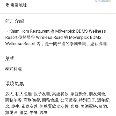
複製地址
商戶介紹
・Khum Hom Restaurant @ Mövenpick BDMS Wellness 
Resort 位於曼谷 Wireless Road 的 Mövenpick BDMS 
Wellness Resort 內，是一間舒適的泰國餐廳。憑藉高達 
4.8 星的卓越評價，廣受午餐、晚餐及獨自用餐者的青
睞，被譽為提供「fine dining」體驗的理想之地。餐廳以其
菜式
精緻的泰國料理聞名，必嚐的招牌菜包括清爽的柚子沙
拉、經典的蒸椰子蛋糕及鮮嫩的牛小排，並提供豐富的素
泰式料理
食、全素與有機餐點選擇。

・立即透過 Eatigo 預訂 Khum Hom Restaurant，輕鬆探索
環境氣氛
頂級泰式風味，並享有最高 5 折的獨家優惠！
多人, 私人包廂, 親子友善, 高級餐飲, 家庭聚會, 朋友聚會,
商務午餐, 商務晚餐, 商務會議, 公司聚餐, 特別日子, 週年紀
念, 慶生, 素食友善, 無麩質飲食友善, 套餐, 美酒配搭, 紅酒,
雞尾酒, 得獎, 午餐, 晚餐