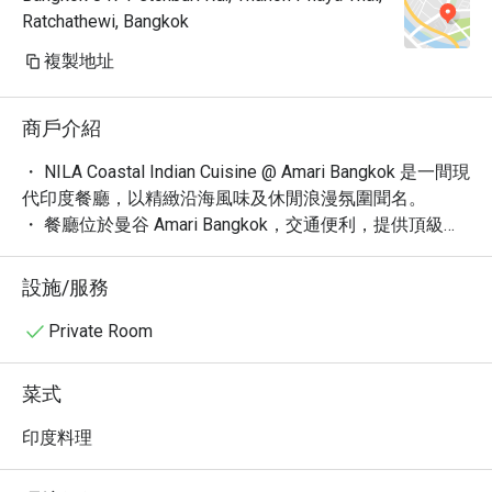
Ratchathewi, Bangkok
複製地址
商戶介紹
・ NILA Coastal Indian Cuisine @ Amari Bangkok 是一間現
代印度餐廳，以精緻沿海風味及休閒浪漫氛圍聞名。

・ 餐廳位於曼谷 Amari Bangkok，交通便利，提供頂級用
餐體驗，獲近 300 則 4.9 星顧客好評。

・ 探索主廚精心策劃的品嚐菜單，品嚐佩里佩里、香煎紅
設施/服務
鯛魚等招牌佳餚，豐富的全素、素食及有機選項亦不容錯
過。

Private Room
・ NILA 設有私人包廂與完整酒吧，提供烈酒、葡萄酒與
創意雞尾酒，是享用午餐、晚餐或獨自品味的理想去處。

菜式
・ 立即透過 Eatigo 預訂 NILA Coastal Indian Cuisine，享
受最高 5 折優惠，體驗曼谷最受歡迎的現代印度美食之
印度料理
旅！