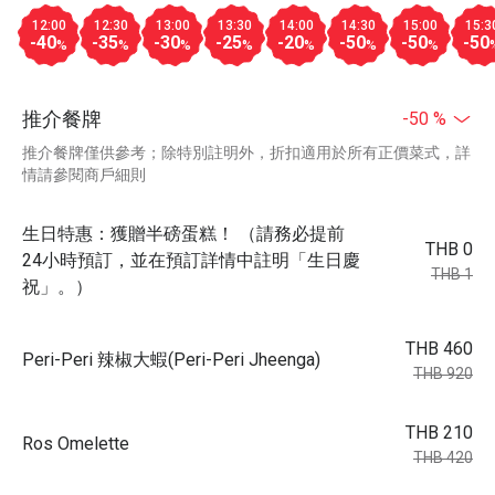
12:00
12:30
13:00
13:30
14:00
14:30
15:00
15:3
-40
-35
-30
-25
-20
-50
-50
-50
%
%
%
%
%
%
%
推介餐牌
-50 %
推介餐牌僅供參考；除特別註明外，折扣適用於所有正價菜式，詳
情請參閱商戶細則
生日特惠：獲贈半磅蛋糕！ （請務必提前
THB 0
24小時預訂，並在預訂詳情中註明「生日慶
THB 1
祝」。）
THB 460
Peri-Peri 辣椒大蝦(Peri-Peri Jheenga)
THB 920
THB 210
Ros Omelette
THB 420