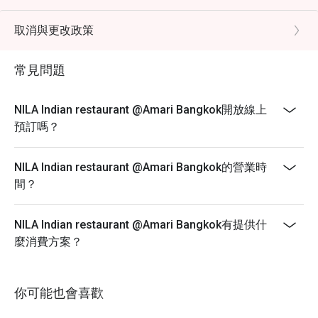
hours in advance and include a note stating "Birthday
Celebration" in your booking details.
取消與更改政策
Please present a valid ID showing that your birth month
matches the month of your visit.
常見問題
Note: Offer is valid only during your birthday month.
NILA Indian restaurant @Amari Bangkok開放線上
預訂嗎？
NILA Indian restaurant @Amari Bangkok的營業時
間？
NILA Indian restaurant @Amari Bangkok有提供什
麼消費方案？
你可能也會喜歡