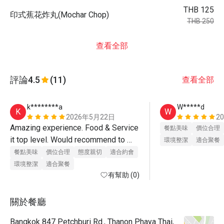
THB 125
印式蕉花炸丸(Mochar Chop)
THB 250
查看全部
評論
4.5
(11)
查看全部
k********a
W*****d
K
W
2026年5月22日
2
Amazing experience. Food & Service 
餐點美味
價位合理
it top level. Would recommend to 
環境整潔
適合聚餐
anyone.
餐點美味
價位合理
態度親切
適合約會
環境整潔
適合聚餐
有幫助 (0)
關於餐廳
Bangkok 847 Petchburi Rd., Thanon Phaya Thai,