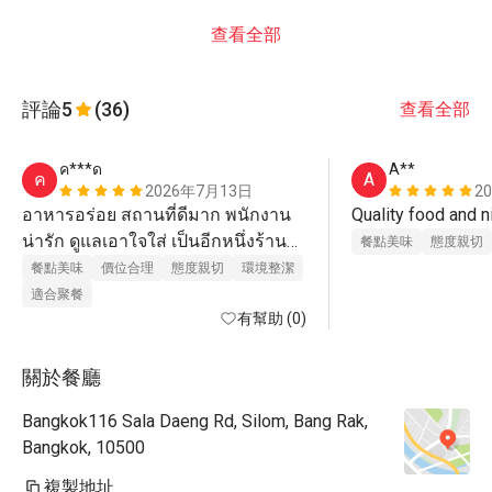
查看全部
評論
5
(36)
查看全部
ค***ด
A**
ค
A
2026年7月13日
2
อาหารอร่อย สถานที่ดีมาก พนักงาน
น่ารัก ดูแลเอาใจใส่ เป็นอีกหนึ่งร้าน
餐點美味
態度親切
ที่มาทานประจำ ยิ่งมีโปร ยิ่งได้ราคาที่
餐點美味
價位合理
態度親切
環境整潔
ดีมาก
適合聚餐
有幫助 (0)
關於餐廳
Bangkok116 Sala Daeng Rd, Silom, Bang Rak,
Bangkok, 10500
複製地址