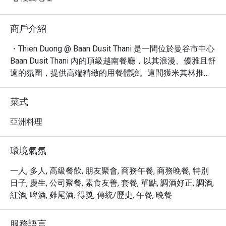
商戶介紹
・Thien Duong @ Baan Dusit Thani 是一間位於曼谷市中心 
Baan Dusit Thani 內的頂級越南餐廳，以其浪漫、優雅且舒
適的氛圍，提供高端精緻的用餐體驗。這間獲米其林推薦
的餐廳，以正宗且創新的越南料理聞名，必嚐招牌菜包括
手工甘蔗蝦、風味烤肉和各式酥炸鮮魚。地處 Sala Daeng 
菜式
精華區，交通便利，是追求質感美食體驗的理想去處。

・立即透過 Eatigo 預訂 Thien Duong @ Baan Dusit 
亞洲料理
Thani，探索其獨特魅力，並享有最高 5 折的獨家用餐優
惠，開啟一場難忘的越南美食之旅。
環境氣氛
一人, 多人, 高級餐飲, 朋友聚會, 商務午餐, 商務晚餐, 特別
日子, 慶生, 公司聚餐, 素食友善, 套餐, 單點, 調酒好正, 調酒,
紅酒, 啤酒, 雞尾酒, 得獎, 傳統/歷史, 午餐, 晚餐
服務語言