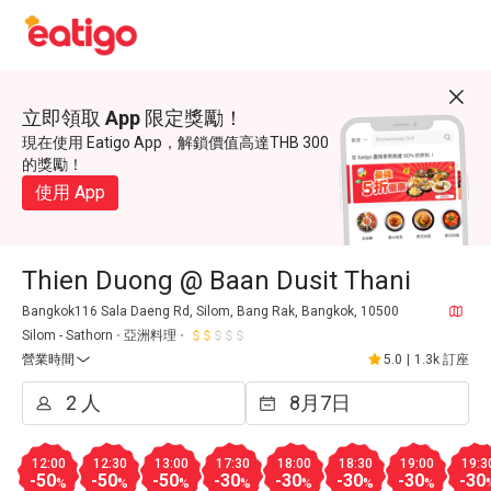
立即領取 App 限定獎勵！
現在使用 Eatigo App，解鎖價值高達THB 300
的獎勵！
使用 App
Thien Duong @ Baan Dusit Thani
Bangkok116 Sala Daeng Rd, Silom, Bang Rak, Bangkok, 10500
Silom - Sathorn
亞洲料理
營業時間
5.0
|
1.3k 訂座
12:00
12:30
13:00
17:30
18:00
18:30
19:00
19:3
-50
-50
-50
-30
-30
-30
-30
-30
%
%
%
%
%
%
%