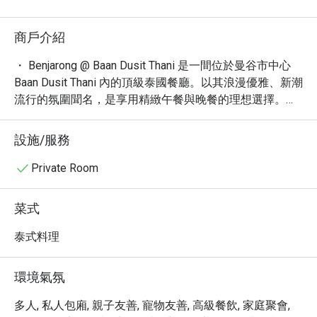
ร้านนี้ตั้งอยู่ในบ้า
รัชกาลที่ 6 ของต
商戶介紹
เคราะห์ เป็นบ้าน
เลือกมาจัดงานแต่งที
・ Benjarong @ Baan Dusit Thani 是一間位於曼谷市中心 
ไม่ลงเนื่องจากขัดก
Baan Dusit Thani 內的頂級泰國餐廳。以其浪漫優雅、新潮
function ถ้าไม่ติด
流行的氛圍聞名，是享用精緻午餐與晚餐的理想選擇。廣
受 725 名顧客 4.5 顆星好評，提供有機餐點、精選雞尾酒
ทั้งคุณโอบอ้อม แ
與葡萄酒，並以泰國蝦等招牌菜色深受喜愛，完美結合傳
設施/服務
เราดีมากกกก ต่อไป
統風味與現代創新。其位於沙拉登區的便利位置，讓您輕
ทานบ่อยๆเลย แอบส
鬆抵達這場頂級美食之旅。

Private Room
จะมีฉู่ฉี่กุ้งเมนูโ
・ 立即透過 Eatigo 預訂 Benjarong @ Baan Dusit Thani，
即可享有最高 5 折的獨家優惠，輕鬆體驗這場頂級泰式美
菜式
ปล. ช่วง 20.30 eat
饌饗宴。
ไม่ไหววว

泰式料理
ปล 2. ไปเองจ่ายเ
環境氣氛
多人, 私人包廂, 親子友善, 寵物友善, 高級餐飲, 家庭聚會,