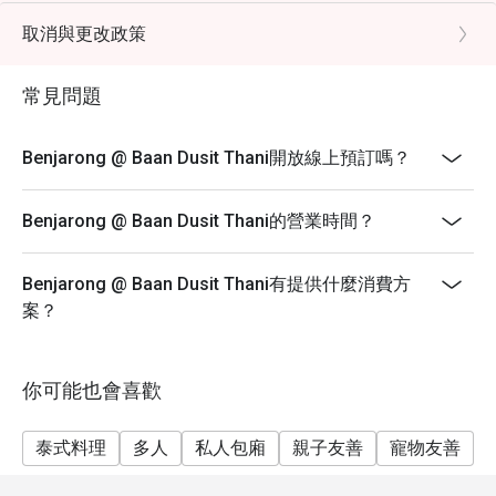
ingredients.
取消與更改政策
Q: What are the key menu highlights? A: The signature
dish is the 72-hour braised beef green curry. Other
常見問題
popular items include Tom Yum Goong and the unique
duck leg.
Benjarong @ Baan Dusit Thani開放線上預訂嗎？
Q: What is the dress code? A: The atmosphere is
professional and luxury-casual; smart casual attire is
recommended, especially for business hosting or
Benjarong @ Baan Dusit Thani的營業時間？
special events.
Q: How do I get to เบญจรงค์ @ บ้านดุสิตธานี? A: It is
Benjarong @ Baan Dusit Thani有提供什麼消費方
located at Baan Dusit Thani on Saladaeng Road. It is
案？
easily accessible via MRT สีลม and offers a hotel tuk-
tuk service for guests coming from the Dusit Thani
vicinity.
你可能也會喜歡
泰式料理
多人
私人包廂
親子友善
寵物友善