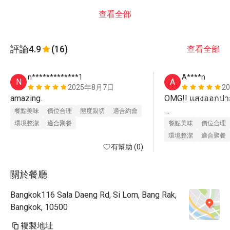
查看全部
評論
4.9
(16)
查看全部
n*************1
A****n
N
A
2025年8月7日
2
amazing.
OMG!! แสงออกปากไ
餐點美味
價位合理
態度親切
適合約會
ไปอยู่ไหนมา ทำไม
環境整潔
適合聚餐
餐點美味
價位合理
Benjarong Baan Dusi
環境整潔
適合聚餐
有幫助 (0)
หนึ่งในที่สุดของ
ว่าอร่อยได้เปลือง
แม่นำ้อยุธยาราดซ
關於餐廳
นิพพาน, ยำมะคุด ว
Bangkok116 Sala Daeng Rd, Si Lom, Bang Rak,
ขออวยยศให้เชฟปุ๋ม 
Bangkok, 10500
อร่อยมา ณ ที่นี้ด้วย
複製地址