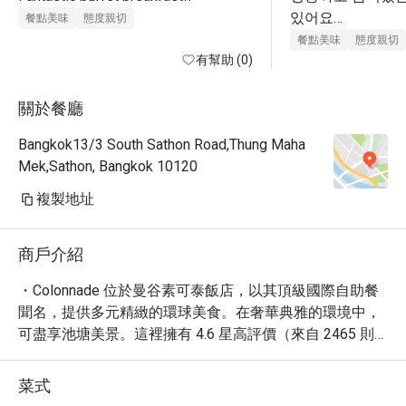
있어요

餐點美味
態度親切
음식 퀄도 전반적
餐點美味
態度親切
有幫助 (0)
돈 값합니다 
關於餐廳
Bangkok13/3 South Sathon Road,Thung Maha
Mek,Sathon, Bangkok 10120
複製地址
商戶介紹
・Colonnade 位於曼谷素可泰飯店，以其頂級國際自助餐
聞名，提供多元精緻的環球美食。在奢華典雅的環境中，
可盡享池塘美景。這裡擁有 4.6 星高評價（來自 2465 則
評論），尤其以豐盛的早午餐、精緻的下午茶及屢獲好評
的招牌巧克力最受推崇。地點鄰近倫披尼公園與 BTS 站，
菜式
是探索曼谷頂級餐飲的完美起點。
