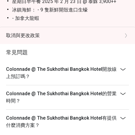
星期日早午餐 2025 年 2 月 23 日 @ 泰銖 3,900++
冰鎮海鮮： - 9 隻新鮮開殼進口生蠔
- 加拿大龍蝦
- 阿拉斯加帝王蟹
- 藍蟹
取消與更改政策
- 棕蟹
常見問題
- 蟶子
- 老虎蝦沙律開胃菜： - 八爪魚薄片 | 香醋珍珠 | 檸檬油
醋汁
Colonnade @ The Sukhothai Bangkok Hotel開放線
- 吞拿魚醬小牛肉
上預訂嗎？
- 夏洛萊牛柳 | 吞拿魚醬 | 刺山柑 | 刺山柑果 | 微型蔬菜
烤肉： - 烤夏洛萊戰斧牛排 | 約克郡布丁 | 紅酒汁
Colonnade @ The Sukhothai Bangkok Hotel的營業
- 鹽烤原條大西洋三文魚 | 荷蘭醬現場烹飪站： - 龍蝦
時間？
濃湯
- 芝士巡禮
Colonnade @ The Sukhothai Bangkok Hotel有提供
- 拉可雷特芝士
什麼消費方案？
- 伏特加火焰黃鰭吞拿魚他他