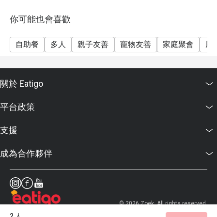
- XO 醬香煎老虎蝦36 款什錦進口芝士
你可能也會喜歡
日式特色菜： - 海鮮卷物
- 水牛芝士卷
自助餐
多人
親子友善
寵物友善
家庭聚會
朋
- 脆皮三文魚卷
- 木魚絲三文魚壽司卷
- 炙燒西京
關於 Eatigo
- 吞拿魚壽司
- 甜蝦壽司
平台政策
- 和牛壽司
支援
三文魚籽 | 橙色蝦籽 | 黑色飛魚籽Eatigo 折扣不適用於
以下早午餐菜單： - 高級飲品套餐 1,650++ 泰銖/位，
成為合作夥伴
包括汽水套餐、精選葡萄酒、招牌雞尾酒、精選啤酒
- 汽水套餐 480++ 泰銖/位，包括招牌無酒精雞尾酒、
汽水、礦泉水
- 兒童價格 1,950++ 泰銖 (5 - 11 歲) * 五歲以下兒童免
© 2026 Zoek. All rights reserved.
費用餐。菜單亮點： - 9 隻新鮮開殼進口生蠔
2 人