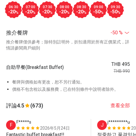
06:30
07:00
07:30
08:00
08:30
09:00
09:30
-20
-20
-20
-20
-20
-50
-50
%
%
%
%
%
%
%
推介餐牌
-50 %
推介餐牌僅供參考；除特別註明外，折扣適用於所有正價菜式，詳
情請參閱商戶細則
THB 495
自助早餐(Breakfast Buffet)
THB 990
餐牌與價格如有更改，恕不另行通知。
價格不包含稅以及服務費，已在特別條件中說明者除外。
評論
4.5
(673)
查看全部
F*****s
j*********u
F
J
2026年5月24日
2
Fantastic buffet breakfast!!
정중하고 품격있는