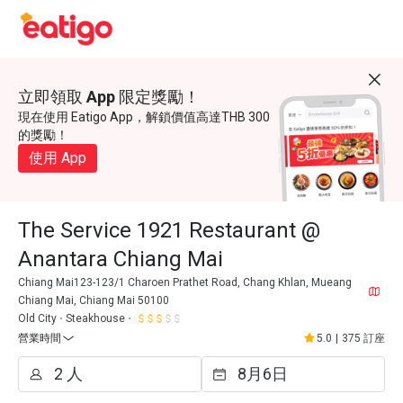
立即領取 App 限定獎勵！
現在使用 Eatigo App，解鎖價值高達THB 300
的獎勵！
使用 App
The Service 1921 Restaurant @
Anantara Chiang Mai
Chiang Mai123-123/1 Charoen Prathet Road, Chang Khlan, Mueang
Chiang Mai, Chiang Mai 50100
Old City
Steakhouse
營業時間
5.0
|
375 訂座