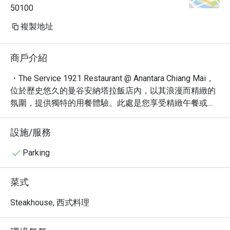
50100
複製地址
商戶介紹
・The Service 1921 Restaurant @ Anantara Chiang Mai，
位於歷史悠久的曼谷安納塔拉飯店內，以其浪漫而精緻的
氛圍，提供獨特的用餐體驗。此處是您享受精緻午餐或晚
餐的理想選擇。旅客讚譽其絕佳的雞尾酒、令人驚嘆的建
築風格，以及整體尊貴的渡假村體驗，是尋求難忘用餐享
設施/服務
受的首選。

・您將在此品嚐到一系列誘人的開胃菜、令人垂涎的甜
Parking
點，以及豐富的飲品，包含精選咖啡、烈酒、啤酒與葡萄
酒。無論是尋覓寧靜時光，或是慶祝特別時刻，The 
菜式
Service 1921 Restaurant 的歷史魅力與現代品味將完美融
合，為您創造無可取代的美好回憶。

Steakhouse, 西式料理
・透過 Eatigo 預訂 The Service 1921 Restaurant，即可享
有最高 5 折的獨家優惠，讓您以超值價格，盡情享受這趟