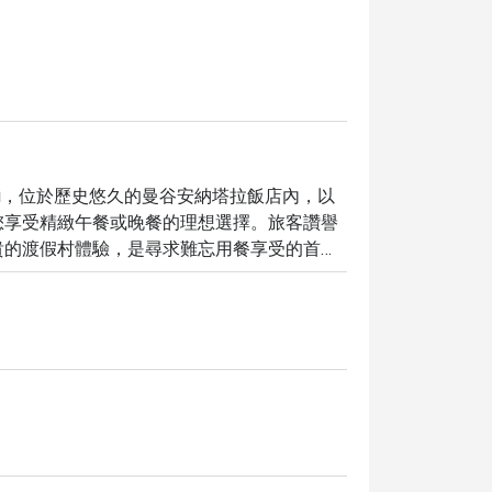
a Chiang Mai，位於歷史悠久的曼谷安納塔拉飯店內，以
您享受精緻午餐或晚餐的理想選擇。旅客讚譽
貴的渡假村體驗，是尋求難忘用餐享受的首
甜點，以及豐富的飲品，包含精選咖啡、烈
Service 1921 Restaurant 的歷
好回憶。

urant，即可享有最高 5 折的獨家優惠，讓您以超值價