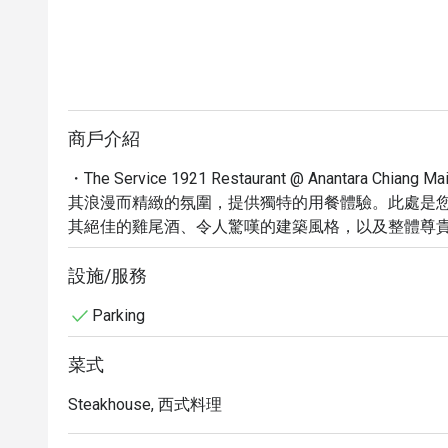
商戶介紹
・The Service 1921 Restaurant @ Anantar
其浪漫而精緻的氛圍，提供獨特的用餐體驗。此處是
其絕佳的雞尾酒、令人驚嘆的建築風格，以及整體尊
選。

・您將在此品嚐到一系列誘人的開胃菜、令人垂涎的
設施/服務
酒、啤酒與葡萄酒。無論是尋覓寧靜時光，或是慶祝特別時刻，The 
Parking
史魅力與現代品味將完美融合，為您創造無可取代的美
・透過 Eatigo 預訂 The Service 1921 Resta
菜式
格，盡情享受這趟頂級美食饗宴。
Steakhouse, 西式料理