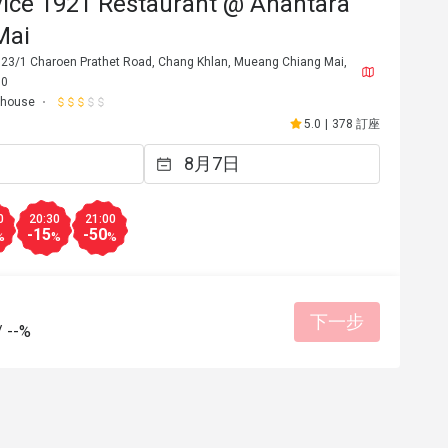
vice 1921 Restaurant @ Anantara
Mai
23/1 Charoen Prathet Road, Chang Khlan, Mueang Chiang Mai,
00
khouse
5.0
|
378 訂座
0
20:30
21:00
-15
-50
%
%
%
C*******g
C
2026年7月29日
2025年1
度親切
餐點美味
態度親切
環境整
下一步
/
--%