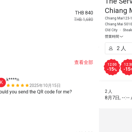
The Ser
Chiang 
THB 840
Chiang Mai123-1
THB 1,680
Chiang Mai 501
Old City
Stea
營業時間
查看全部
12:00
12:3
-15
-15
%
k****n
m****o
K
M
2025年10月15日
ould you send the QR code for me?
2 人
餐點美味
態
8月7日
,
--:--