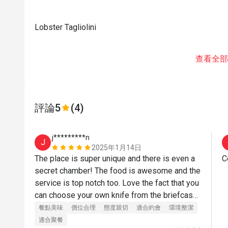
Lobster Tagliolini
查看全部
評論
5
(4)
j*********n
J
2025年1月14日
The place is super unique and there is even a 
C
secret chamber! The food is awesome and the 
service is top notch too. Love the fact that you 
can choose your own knife from the briefcase 
:) 
餐點美味
價位合理
態度親切
適合約會
環境整潔
適合聚餐