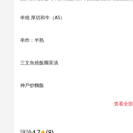
串燒 厚切和牛（A5）
串炸：半熟
三文魚燒飯團茶漬
神戶炒麵飯
查看全部
評論
4.7
(9)