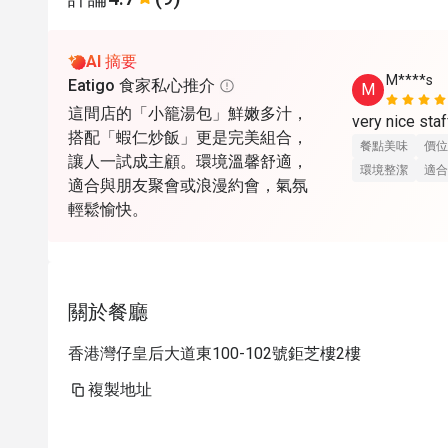
AI 摘要
M****s
Eatigo 食家私心推介
M
這間店的「小籠湯包」鮮嫩多汁，
very nice staf
搭配「蝦仁炒飯」更是完美組合，
餐點美味
價位
讓人一試成主顧。環境溫馨舒適，
環境整潔
適合
適合與朋友聚會或浪漫約會，氣氛
輕鬆愉快。
關於餐廳
香港灣仔皇后大道東100-102號鉅芝樓2樓
複製地址