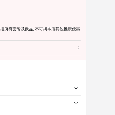
不包括所有套餐及飲品, 不可與本店其他推廣優惠
權作最後安排.
o系統直接更改. 本店只按系統預訂人數及折扣優