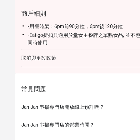
商戶細則
-用餐時架：6pm前90分鐘，6pm後120分鐘.
-Eatigo折扣只適用於堂食主餐牌之單點食品, 並
同時使用.
-本店將留檯15分鐘,逾時視為放棄訂座.
取消與更改政策
-特別需求及座位安排, 均視乎實際情況而定. 本店有
-客人如需更改訂座人數或時間, 必須提前於Eatig
惠安排.
-請於入座前出示Eatigo訂座確認通知方可享有優惠.
常見問題
-加一服務費按原價計算
-價格如有更改,恕不另行通知.
Jan Jan 串揚專門店開放線上預訂嗎？
-如有任何爭議,本店將保留最終決定權.
Jan Jan 串揚專門店的營業時間？