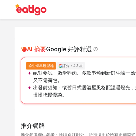
AI 摘要
Google 好評精選
生蠔串燒聖地
評分：4.3 星
絕對要試：
嫩滑雞肉、多款串燒到新鮮生蠔一應
又不傷荷包。
出發前須知：
懷舊日式居酒屋風格配溫暖燈光，
慢慢吃慢慢談。
推介餐牌
推介餐牌僅供參考；除特別註明外，折扣適用於所有正價菜式