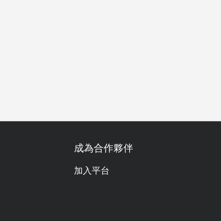
約會
特別日子
慶生
素食友善
套餐
無限暢飲
單
成為合作夥伴
加入平台