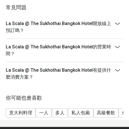
雞尾酒、葡萄酒或啤酒。 日期：2024年12月19日 時
常見問題
間：下午5點至晚上11點 價格：每人泰銖1,900++
Eatigo：九折優惠。 我們希望提醒所有用餐者，進入酒
店任何餐廳時，請勿穿著短褲、無袖襯衫（男士）、涼
La Scala @ The Sukhothai Bangkok Hotel開放線上
鞋或拖鞋。
預訂嗎？
La Scala @ The Sukhothai Bangkok Hotel的營業時
間？
La Scala @ The Sukhothai Bangkok Hotel有提供什
麼消費方案？
你可能也會喜歡
意大利料理
一人
多人
私人包廂
高級餐飲
休