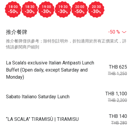
18:00
18:30
19:00
19:30
20:00
20:30
-50
-30
-30
-30
-50
-30
%
%
%
%
%
%
推介餐牌
-50 %
推介餐牌僅供參考；除特別註明外，折扣適用於所有正價菜式，詳
情請參閱商戶細則
La Scala's exclusive Italian Antipasti Lunch
THB 625
Buffet (Open daily, except Saturday and
THB 1,250
Monday)
THB 1,100
Sabato Italiano Saturday Lunch
THB 2,200
THB 140
“LA SCALA” TIRAMISÙ | TIRAMISU
THB 280