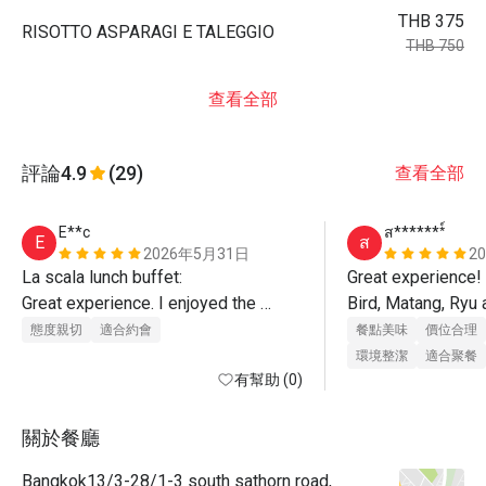
THB 375
RISOTTO ASPARAGI E TALEGGIO
THB 750
查看全部
評論
4.9
(29)
查看全部
E**c
ส*******์
E
ส
2026年5月31日
2
La scala lunch buffet:

Great experience! 
Great experience. I enjoyed the 
Bird, Matang, Ryu 
buffet and main course (salmon)

for taking great car
態度親切
適合約會
餐點美味
價位合理
Matang, Bird, Aon, Yu, Ryu and Tartar 
Will return!
環境整潔
適合聚餐
provided exceptional service!
有幫助 (0)
關於餐廳
Bangkok13/3-28/1-3 south sathorn road,