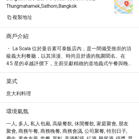
Thungmahamek,Sathorn,Bangkok
複製地址
商戶介紹
・ La Scala 位於曼谷素可泰飯店內，是一間備受推崇的頂
級義大利餐廳，以其浪漫、時尚且舒適的氛圍聞名。在 
4.5 星的卓越評價下，主廚呈獻精緻的道地義式午餐與晚
餐，從經典開胃菜到手工義大利麵，每道菜餚都彰顯義大
利美食的精髓。無論是浪漫約會或奢華餐敘，這裡都是品
菜式
味非凡義式料理的理想之選，提供酒吧及免費 Wi-Fi 等便
利設施。

意大利料理
・ 立即透過 Eatigo 預訂 La Scala，最高可享 5 折優惠，讓
您的奢華義式饗宴更加超值。
環境氣氛
一人, 多人, 私人包廂, 高級餐飲, 休閒餐飲, 家庭聚會, 朋友
聚會, 商務午餐, 商務晚餐, 商務會議, 公司聚餐, 特別日子,
慶生, 素食友善, 套餐, 單點, 美酒配搭, 紅酒, 雞尾酒, 得獎, 早