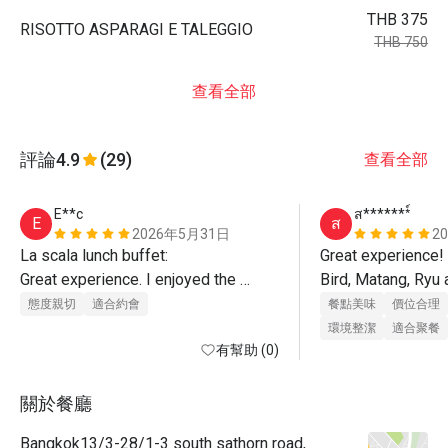
THB 375
RISOTTO ASPARAGI E TALEGGIO
THB 750
查看全部
評論
4.9
(29)
查看全部
E**c
ส*******์
E
ส
2026年5月31日
2
La scala lunch buffet:

Great experience! 
Great experience. I enjoyed the 
Bird, Matang, Ryu 
buffet and main course (salmon)

for taking great car
態度親切
適合約會
餐點美味
價位合理
Matang, Bird, Aon, Yu, Ryu and Tartar 
Will return!
環境整潔
適合聚餐
provided exceptional service!
有幫助 (0)
關於餐廳
Bangkok13/3-28/1-3 south sathorn road,