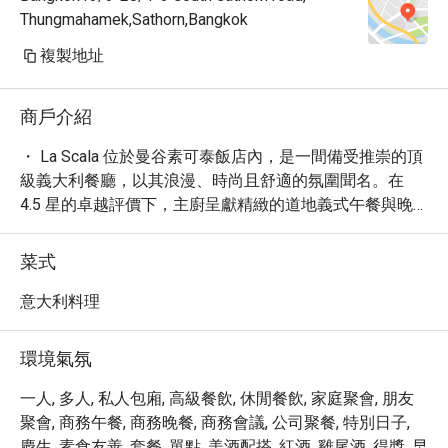
Thungmahamek,Sathorn,Bangkok
複製地址
商戶介紹
・ La Scala 位於曼谷素可泰飯店內，是一間備受推崇的頂
級義大利餐廳，以其浪漫、時尚且舒適的氛圍聞名。在 
4.5 星的卓越評價下，主廚呈獻精緻的道地義式午餐與晚
餐，從經典開胃菜到手工義大利麵，每道菜餚都彰顯義大
利美食的精髓。無論是浪漫約會或奢華餐敘，這裡都是品
菜式
味非凡義式料理的理想之選，提供酒吧及免費 Wi-Fi 等便
利設施。

意大利料理
・ 立即透過 Eatigo 預訂 La Scala，最高可享 5 折優惠，讓
您的奢華義式饗宴更加超值。
環境氣氛
一人, 多人, 私人包廂, 高級餐飲, 休閒餐飲, 家庭聚會, 朋友
聚會, 商務午餐, 商務晚餐, 商務會議, 公司聚餐, 特別日子,
慶生, 素食友善, 套餐, 單點, 美酒配搭, 紅酒, 雞尾酒, 得獎, 早