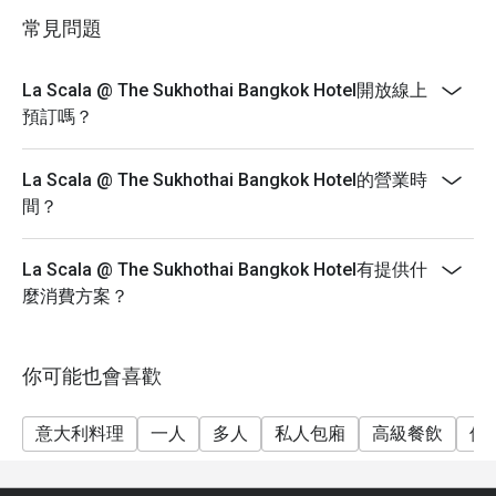
雞尾酒、葡萄酒或啤酒。 日期：2024年12月19日 時
常見問題
間：下午5點至晚上11點 價格：每人泰銖1,900++
Eatigo：九折優惠。 我們希望提醒所有用餐者，進入酒
店任何餐廳時，請勿穿著短褲、無袖襯衫（男士）、涼
La Scala @ The Sukhothai Bangkok Hotel開放線上
鞋或拖鞋。
預訂嗎？
La Scala @ The Sukhothai Bangkok Hotel的營業時
間？
La Scala @ The Sukhothai Bangkok Hotel有提供什
麼消費方案？
你可能也會喜歡
意大利料理
一人
多人
私人包廂
高級餐飲
休